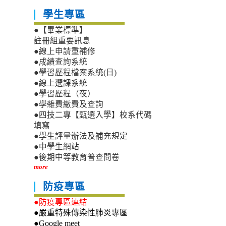
學生專區
●【畢業標準】
註冊組重要訊息
●線上申請重補修
●成績查詢系統
●學習歷程檔案系統(日)
●線上選課系統
●學習歷程（夜）
●學雜費繳費及查詢
●四技二專【甄選入學】校系代碼
填寫
●學生評量辦法及補充規定
●中學生網站
●後期中等教育普查問卷
more
防疫專區
●防疫專區連結
●嚴重特殊傳染性肺炎專區
●Google meet