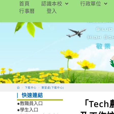
跳
首頁
認識本校
行政單位
轉
行事曆
登入
至
主
要
內
容
>
下載中心
>
實習處(下載中心)
快速連結
「Tec
●教職員入口
●學生入口