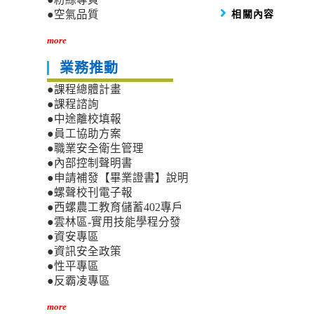
相關內容
●空氣品質
more
業務推動
●課程總體計畫
●課程諮詢
●中途離校填報
●員工協助方案
●職業安全衛生管理
●內部控制聲明書
●申請補發【畢業證書】說明
●螺聲校刊電子報
●西螺農工教育儲蓄402專戶
●雲林區-實用技能學程分發
●資安專區
●資訊安全政策
●性平專區
●反霸凌專區
more