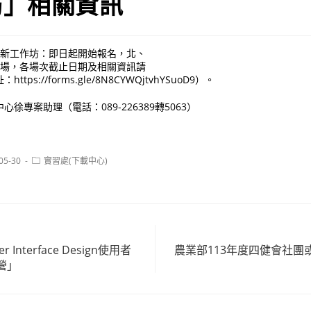
坊」相關資訊
科技創新工作坊：即日起開始報名，北、
1場，各場次截止日期及相關資訊請
ps://forms.gle/8N8CYWQjtvhYSuoD9）。
徐專案助理（電話：089-226389轉5063）
Post
05-30
實習處(下載中心)
:
category:
Interface Design使用者
農業部113年度四健會社團
營」