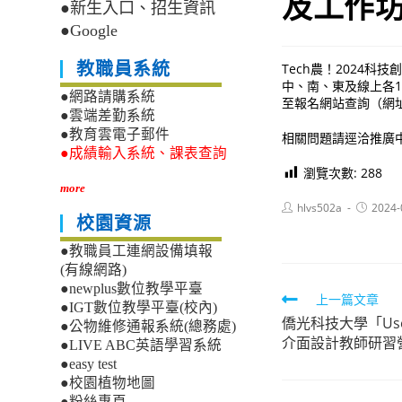
及工作
●新生入口、招生資訊
●Google
教職員系統
Tech農！2024
中、南、東及線上各
●網路請購系統
至報名網站查詢（網址：htt
●雲端差勤系統
●教育雲電子郵件
相關問題請逕洽推廣中心
●成績輸入系統、課表查詢
瀏覽次數:
288
more
Post
Post
hlvs502a
2024-
author:
published
校園資源
●教職員工連網設備填報
(有線網路)
●newplus數位教學平臺
Read
上一篇文章
●IGT數位教學平臺(校內)
僑光科技大學「User 
more
●公物維修通報系統(總務處)
介面設計教師研習
●LIVE ABC英語學習系統
articles
●easy test
●校園植物地圖
●粉絲專頁