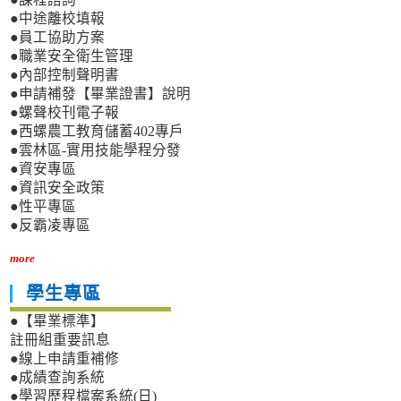
●中途離校填報
●員工協助方案
●職業安全衛生管理
●內部控制聲明書
●申請補發【畢業證書】說明
●螺聲校刊電子報
●西螺農工教育儲蓄402專戶
●雲林區-實用技能學程分發
●資安專區
●資訊安全政策
●性平專區
●反霸凌專區
more
學生專區
●【畢業標準】
註冊組重要訊息
●線上申請重補修
●成績查詢系統
●學習歷程檔案系統(日)