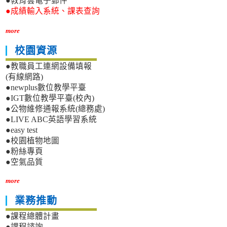
●教育雲電子郵件
●成績輸入系統、課表查詢
more
校園資源
●教職員工連網設備填報
(有線網路)
●newplus數位教學平臺
●IGT數位教學平臺(校內)
●公物維修通報系統(總務處)
●LIVE ABC英語學習系統
●easy test
●校園植物地圖
●粉絲專頁
●空氣品質
more
業務推動
●課程總體計畫
●課程諮詢