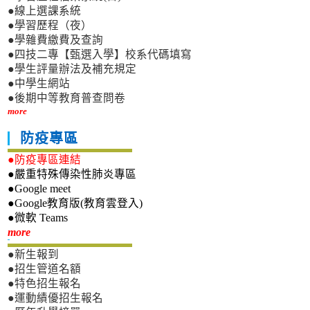
●線上選課系統
●學習歷程（夜）
●學雜費繳費及查詢
●四技二專【甄選入學】校系代碼填寫
●學生評量辦法及補充規定
●中學生網站
●後期中等教育普查問卷
more
防疫專區
●防疫專區連結
●嚴重特殊傳染性肺炎專區
●Google meet
●Google教育版(教育雲登入)
●微軟 Teams
新生專區
more
●新生報到
●招生管道名額
●特色招生報名
●運動績優招生報名