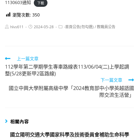
1130603通知
下載
瀏覽次數:
350
Post
Post
Post
hlvs611
2024-05-28
-首頁公告(勿勾選)
/
教職員公告
author:
published:
category:
Read
上一篇文章
112學年第二學期學生專車路線表113/06/04(二)上學起調
more
整(5/28更新甲2區路線)
articles
下一篇文章
國立中興大學附屬高級中學「2024教育部中小學英越語國
際交流生活營」
相關內容
國立陽明交通大學國家科學及技術委員會補助生命科學