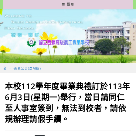
跳
選單
轉
至
主
要
內
容
>
-首頁公告(勿勾選)
本校112學年度畢業典禮訂於113年
6月3日(星期一)舉行，當日請同仁
至人事室簽到，無法到校者，請依
規辦理請假手續。