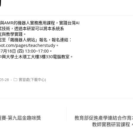
動
2與AMR的機器人實務應用課程，實踐台灣AI
駕技術，透過本研習可以將本系統系
究與教學實踐。
起至「飆機器人網站」報名，報名連結：
obot.com/pages/teacherstudy。
8日 (四) 13:00~17:00。
興大學土木環工大樓3樓330電腦教室。
Post
05-28
實習處(下載中心)
:
category:
競賽-第九屆金趣咪獎
教育部促進產學連結合作育才
教師實務研習課程