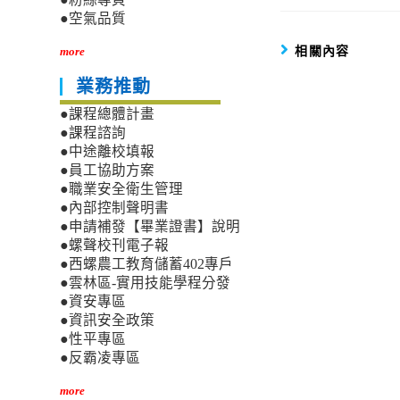
●空氣品質
相關內容
more
業務推動
●課程總體計畫
●課程諮詢
●中途離校填報
●員工協助方案
●職業安全衛生管理
●內部控制聲明書
●申請補發【畢業證書】說明
●螺聲校刊電子報
●西螺農工教育儲蓄402專戶
●雲林區-實用技能學程分發
●資安專區
●資訊安全政策
●性平專區
●反霸凌專區
more