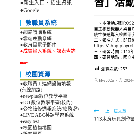
習」活
●新生入口、招生資訊
●Google
教職員系統
一、本活動規劃ROS
自主移動機器人與自
●網路請購系統
統性快速導入校園研
●雲端差勤系統
二、報名方式：即日
●教育雲電子郵件
https://shop.playr
三、研習時間：113年7月1
●成績輸入系統、課表查詢
四、研習地點：國立中
more
瀏覽次數:
253
校園資源
Post
Post
hlvs502a
2024-
●教職員工連網設備填報
author:
published
(有線網路)
●newplus數位教學平臺
●IGT數位教學平臺(校內)
●公物維修通報系統(總務處)
Read
上一篇文章
●LIVE ABC英語學習系統
113木育玩具創作
more
●easy test
articles
●校園植物地圖
●粉絲專頁