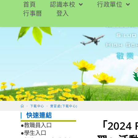
跳
首頁
認識本校
行政單位
轉
行事曆
登入
至
主
要
內
容
>
下載中心
>
實習處(下載中心)
快速連結
「202
●教職員入口
●學生入口