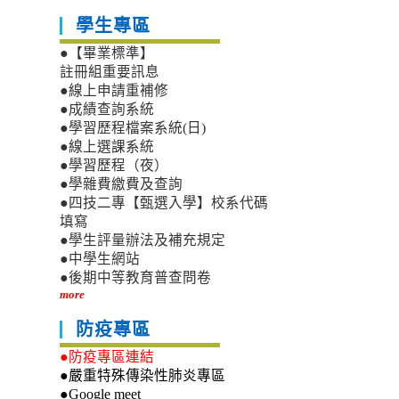
學生專區
●【畢業標準】
註冊組重要訊息
●線上申請重補修
●成績查詢系統
●學習歷程檔案系統(日)
●線上選課系統
●學習歷程（夜）
●學雜費繳費及查詢
●四技二專【甄選入學】校系代碼
填寫
●學生評量辦法及補充規定
●中學生網站
●後期中等教育普查問卷
more
防疫專區
●防疫專區連結
●嚴重特殊傳染性肺炎專區
●Google meet