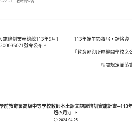
Post
5-22
教職員公告
category:
施條例業奉總統113年5月1
113年端午節將屆，請恪遵
300035071號令公布。
「教育部與所屬機關學校之
相關規定並落
學前教育署高級中等學校教師本土語文認證培訓實施計畫─113
班(5月)」。
2024-04-25