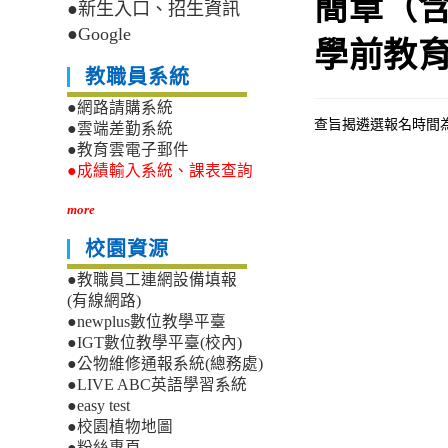
簡章（
●新生入口、招生資訊
●Google
學前教
教職員系統
●網路請購系統
查旨揭遴選報名時間為
●雲端差勤系統
●教育雲電子郵件
●成績輸入系統、課表查詢
more
校園資源
●教職員工連網設備填報
(有線網路)
●newplus數位教學平臺
●IGT數位教學平臺(校內)
●公物維修通報系統(總務處)
●LIVE ABC英語學習系統
●easy test
●校園植物地圖
●粉絲專頁