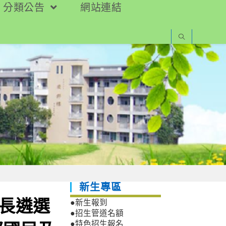
分類公告
網站連結
新生專區
校長遴選
●新生報到
●招生管道名額
●特色招生報名