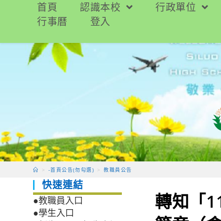
跳
首頁
認識本校
行政單位
轉
行事曆
登入
至
主
要
內
容
>
-首頁公告(勿勾選)
>
教職員公告
快速連結
轉知「1
●教職員入口
●學生入口