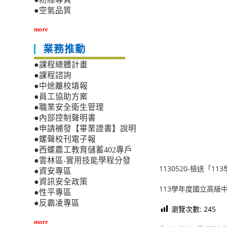
●空氣品質
more
業務推動
●課程總體計畫
●課程諮詢
●中途離校填報
●員工協助方案
●職業安全衛生管理
●內部控制聲明書
●申請補發【畢業證書】說明
●螺聲校刊電子報
●西螺農工教育儲蓄402專戶
●雲林區-實用技能學程分發
1130520-檢送「
●資安專區
●資訊安全政策
113學年度國立高級
●性平專區
●反霸凌專區
瀏覽次數:
245
more