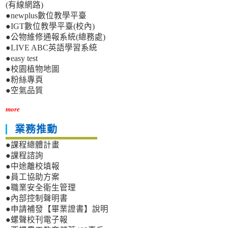
(有線網路)
●newplus數位教學平臺
●IGT數位教學平臺(校內)
●公物維修通報系統(總務處)
●LIVE ABC英語學習系統
●easy test
●校園植物地圖
●粉絲專頁
●空氣品質
more
業務推動
●課程總體計畫
●課程諮詢
●中途離校填報
●員工協助方案
●職業安全衛生管理
●內部控制聲明書
●申請補發【畢業證書】說明
●螺聲校刊電子報