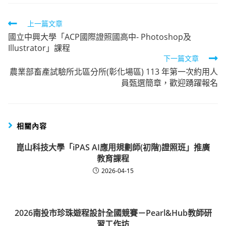
Read
上一篇文章
國立中興大學「ACP國際證照國高中- Photoshop及
more
Illustrator」課程
articles
下一篇文章
農業部畜產試驗所北區分所(彰化場區) 113 年第一次約用人
員甄選簡章，歡迎踴躍報名
相關內容
崑山科技大學「iPAS AI應用規劃師(初階)證照班」推廣
教育課程
2026-04-15
2026南投市珍珠遊程設計全國競賽－Pearl&Hub教師研
習工作坊