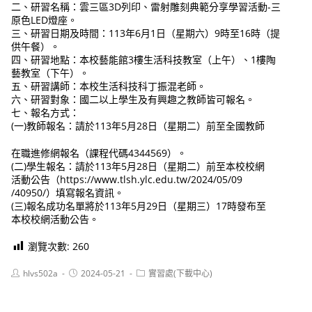
二、研習名稱：雲三區3D列印、雷射雕刻典範分享學習活動-三
原色LED燈座。
三、研習日期及時間：113年6月1日（星期六）9時至16時（提
供午餐）。
四、研習地點：本校藝能館3樓生活科技教室（上午）、1樓陶
藝教室（下午）。
五、研習講師：本校生活科技科丁振混老師。
六、研習對象：國二以上學生及有興趣之教師皆可報名。
七、報名方式：
(一)教師報名：請於113年5月28日（星期二）前至全國教師
在職進修網報名（課程代碼4344569）。
(二)學生報名：請於113年5月28日（星期二）前至本校校網
活動公告（https://www.tlsh.ylc.edu.tw/2024/05/09
/40950/）填寫報名資訊。
(三)報名成功名單將於113年5月29日（星期三）17時發布至
本校校網活動公告。
瀏覽次數:
260
Post
Post
Post
hlvs502a
2024-05-21
實習處(下載中心)
author:
published:
category: