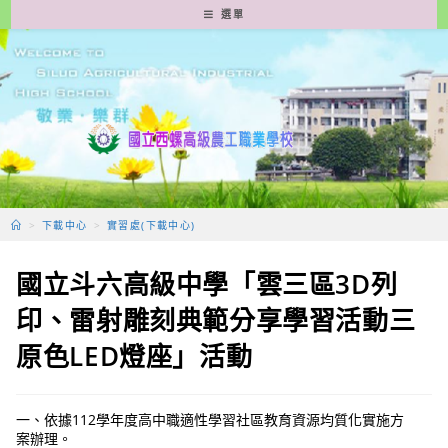
跳
選單
轉
至
主
要
內
容
>
下載中心
>
實習處(下載中心)
國立斗六高級中學「雲三區3D列
印、雷射雕刻典範分享學習活動三
原色LED燈座」活動
一、依據112學年度高中職適性學習社區教育資源均質化實施方
案辦理。