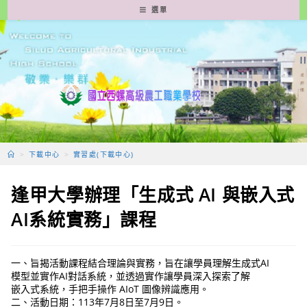
跳
選單
轉
至
主
要
內
容
>
下載中心
>
實習處(下載中心)
逢甲大學辦理「生成式 AI 與嵌入式
AI系統實務」課程
一、旨揭活動課程結合理論與實務，旨在讓學員理解生成式AI
模型並實作AI對話系統，並透過實作讓學員深入探索了解
嵌入式系統，手把手操作 AIoT 圖像辨識應用。
二、活動日期：113年7月8日至7月9日。