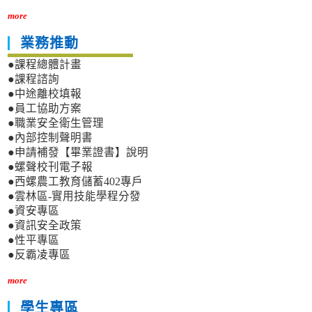
more
業務推動
●課程總體計畫
●課程諮詢
●中途離校填報
●員工協助方案
●職業安全衛生管理
●內部控制聲明書
●申請補發【畢業證書】說明
●螺聲校刊電子報
●西螺農工教育儲蓄402專戶
●雲林區-實用技能學程分發
●資安專區
●資訊安全政策
●性平專區
●反霸凌專區
more
學生專區