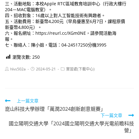
三、活動地點：本校Apple RTC區域教育培訓中心（行政大樓行
204－MAC電腦教室）。
四、招收對象：16歲以上對人工智能技術有興趣者。
五、活動費用：新臺幣4,200元（早鳥優惠至6月7日，課程原價
新臺幣4,800元）。
六、報名網址：https://reurl.cc/XGm0NE，請參閱活動海
報。
七、聯絡人：陳小姐，電話：04-24517250分機3995
瀏覽次數:
250
Post
Post
Post
hlvs502a
2024-05-21
實習處(下載中心)
author:
published:
category:
Read
上一篇文章
崑山科技大學辦理「萬潤2024創新創意競賽」
more
下一篇文章
articles
國立陽明交通大學「2024國立陽明交通大學光電前瞻科技
營」