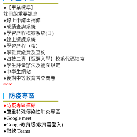
●【畢業標準】
註冊組重要訊息
●線上申請重補修
●成績查詢系統
●學習歷程檔案系統(日)
●線上選課系統
●學習歷程（夜）
●學雜費繳費及查詢
●四技二專【甄選入學】校系代碼填寫
●學生評量辦法及補充規定
●中學生網站
●後期中等教育普查問卷
more
防疫專區
●防疫專區連結
●嚴重特殊傳染性肺炎專區
●Google meet
●Google教育版(教育雲登入)
●微軟 Teams