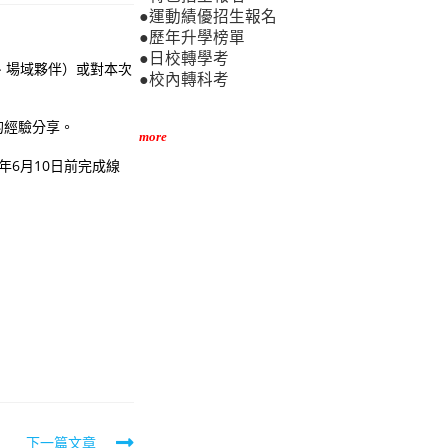
●運動績優招生報名
●歷年升學榜單
●日校轉學考
、場域夥伴）或對本次
●校內轉科考
的經驗分享。
more
年6月10日前完成線
下一篇文章