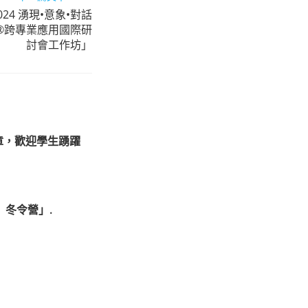
4 湧現•意象•對話
®跨專業應用國際研
討會工作坊」
章，歡迎學生踴躍
』冬令營」.