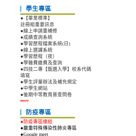
學生專區
●【畢業標準】
註冊組重要訊息
●線上申請重補修
●成績查詢系統
●學習歷程檔案系統(日)
●線上選課系統
●學習歷程（夜）
●學雜費繳費及查詢
●四技二專【甄選入學】校系代碼
填寫
●學生評量辦法及補充規定
●中學生網站
●後期中等教育普查問卷
more
防疫專區
●防疫專區連結
●嚴重特殊傳染性肺炎專區
●Google meet