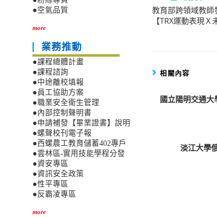
教育部跨領域教師
more
●空氣品質
【TRX運動表現Ｘ
articles
more
業務推動
●課程總體計畫
●課程諮詢
相關內容
●中途離校填報
●員工協助方案
國立陽明交通大
●職業安全衛生管理
●內部控制聲明書
●申請補發【畢業證書】說明
●螺聲校刊電子報
●西螺農工教育儲蓄402專戶
淡江大學俄
●雲林區-實用技能學程分發
●資安專區
●資訊安全政策
●性平專區
●反霸凌專區
more