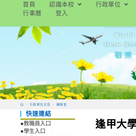
跳
首頁
認識本校
行政單位
轉
行事曆
登入
至
主
要
內
容
>
行政單位公告
>
輔導室
快速連結
逢甲大
●教職員入口
●學生入口