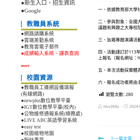
●新生入口、招生資訊
一、依據教育部大學
●Google
二、參與對象：全國
教職員系統
議題有興趣之大專校
●網路請購系統
三、旨揭專題演講活動
●雲端差勤系統
●教育雲電子郵件
四、活動謹訂於113
●成績輸入系統、課表查詢
上報名（報名網址：https
more
五、本次活動採實體
校園資源
六、報名成功者將由
●教職員工連網設備填報
瀏覽次數:
280
(有線網路)
●newplus數位教學平臺
Post
Post
hlvs369a
2024-
●IGT數位教學平臺(校內)
author:
published
●公物維修通報系統(總務處)
●LIVE ABC英語學習系統
●easy test
●校園植物地圖
Read
上一篇文章
●粉絲專頁