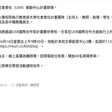
社會責任（USR）推動中心計畫辦理。
大專校院執行教育部大學社會責任計畫團隊（主持人、教師、助理、學生
院及高中職教職員生。
將邀請USR國際合作型計畫夥伴學校，分享在USR國際合作方面執行上
年6月14日星期五上午9時30分，地點於本校文華創意中心3樓，並請於113
://reurl.cc/kOVZeq）。
為主，線上直播為輔辦理，因現場座位有限，開放40名現場參與。
主辦單位寄發活動通知信件。
Post
05-21
活動資訊
/
輔導室
:
category: