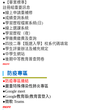
●【畢業標準】
註冊組重要訊息
●線上申請重補修
●成績查詢系統
●學習歷程檔案系統(日)
●線上選課系統
●學習歷程（夜）
●學雜費繳費及查詢
●四技二專【甄選入學】校系代碼填寫
●學生評量辦法及補充規定
●中學生網站
●後期中等教育普查問卷
more
防疫專區
●防疫專區連結
●嚴重特殊傳染性肺炎專區
●Google meet
●Google教育版(教育雲登入)
●微軟 Teams
新生專區
more