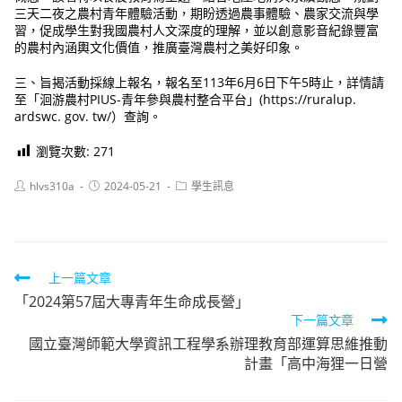
三天二夜之農村青年體驗活動，期盼透過農事體驗、農家交流與學
習，促成學生對我國農村人文深度的理解，並以創意影音紀錄豐富
的農村內涵輿文化價值，推廣臺灣農村之美好印象。
三、旨揭活動採線上報名，報名至113年6月6日下午5時止，詳情請
至「洄游農村PIUS-青年參與農村整合平台」(https://ruralup.
ardswc. gov. tw/）查詢。
瀏覽次數:
271
Post
Post
Post
hlvs310a
2024-05-21
學生訊息
author:
published:
category:
Read
上一篇文章
「2024第57屆大專青年生命成長營」
more
下一篇文章
articles
國立臺灣師範大學資訊工程學系辦理教育部運算思維推動
計畫「高中海狸一日營