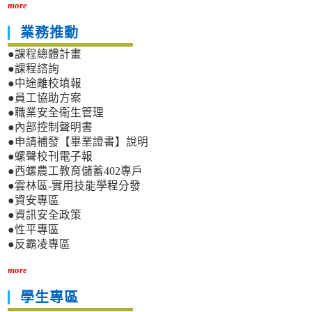
more
業務推動
●課程總體計畫
●課程諮詢
●中途離校填報
●員工協助方案
●職業安全衛生管理
●內部控制聲明書
●申請補發【畢業證書】說明
●螺聲校刊電子報
●西螺農工教育儲蓄402專戶
●雲林區-實用技能學程分發
●資安專區
●資訊安全政策
●性平專區
●反霸凌專區
more
學生專區