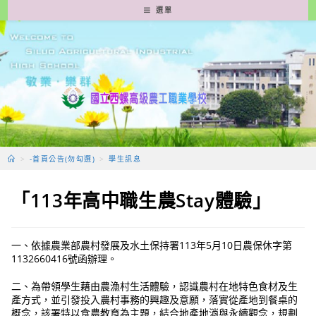
跳
選單
轉
至
主
要
內
容
>
-首頁公告(勿勾選)
>
學生訊息
「113年高中職生農Stay體驗」
一、依據農業部農村發展及水土保持署113年5月10日農保休字第
1132660416號函辦理。
二、為帶領學生藉由農漁村生活體驗，認識農村在地特色食材及生
產方式，並引發投入農村事務的興趣及意願，落實從產地到餐桌的
概念，該署特以食農教育為主題，結合地產地消與永續觀念，規劃