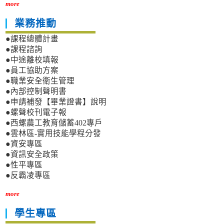
more
業務推動
●課程總體計畫
●課程諮詢
●中途離校填報
●員工協助方案
●職業安全衛生管理
●內部控制聲明書
●申請補發【畢業證書】說明
●螺聲校刊電子報
●西螺農工教育儲蓄402專戶
●雲林區-實用技能學程分發
●資安專區
●資訊安全政策
●性平專區
●反霸凌專區
more
學生專區