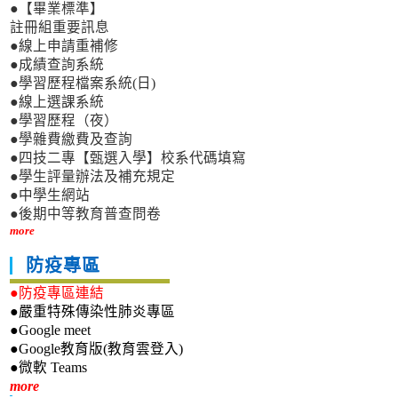
●【畢業標準】
註冊組重要訊息
●線上申請重補修
●成績查詢系統
●學習歷程檔案系統(日)
●線上選課系統
●學習歷程（夜）
●學雜費繳費及查詢
●四技二專【甄選入學】校系代碼填寫
●學生評量辦法及補充規定
●中學生網站
●後期中等教育普查問卷
more
防疫專區
●防疫專區連結
●嚴重特殊傳染性肺炎專區
●Google meet
●Google教育版(教育雲登入)
●微軟 Teams
新生專區
more