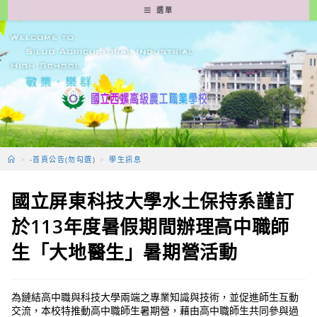
跳
選單
轉
至
主
要
內
容
>
-首頁公告(勿勾選)
>
學生訊息
國立屏東科技大學水土保持系謹訂
於113年度暑假期間辦理高中職師
生「大地醫生」暑期營活動
為鏈結高中職與科技大學兩端之專業知識與技術，並促進師生互動
交流，本校特推動高中職師生暑期營，藉由高中職師生共同參與過