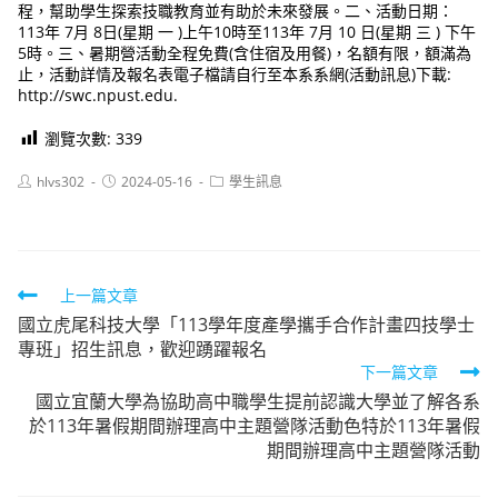
程，幫助學生探索技職教育並有助於未來發展。二、活動日期：
113年 7月 8日(星期 一 )上午10時至113年 7月 10 日(星期 三 ) 下午
5時。三、暑期營活動全程免費(含住宿及用餐)，名額有限，額滿為
止，活動詳情及報名表電子檔請自行至本系系網(活動訊息)下載:
http://swc.npust.edu.
瀏覽次數:
339
Post
Post
Post
hlvs302
2024-05-16
學生訊息
author:
published:
category:
Read
上一篇文章
國立虎尾科技大學「113學年度產學攜手合作計畫四技學士
more
專班」招生訊息，歡迎踴躍報名
articles
下一篇文章
國立宜蘭大學為協助高中職學生提前認識大學並了解各系
於113年暑假期間辦理高中主題營隊活動色特於113年暑假
期間辦理高中主題營隊活動