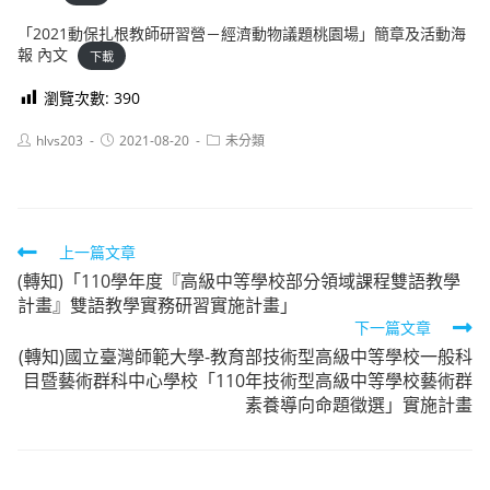
「2021動保扎根教師研習營－經濟動物議題桃園場」簡章及活動海
報 內文
下載
瀏覽次數:
390
Post
Post
Post
hlvs203
2021-08-20
未分類
author:
published:
category:
Read
上一篇文章
(轉知)「110學年度『高級中等學校部分領域課程雙語教學
more
計畫』雙語教學實務研習實施計畫」
articles
下一篇文章
(轉知)國立臺灣師範大學-教育部技術型高級中等學校一般科
目暨藝術群科中心學校「110年技術型高級中等學校藝術群
素養導向命題徵選」實施計畫