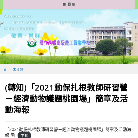
跳
選單
轉
至
主
要
內
容
>
未分類
(轉知)「2021動保扎根教師研習營
－經濟動物議題桃園場」簡章及活
動海報
「2021動保扎根教師研習營－經濟動物議題桃園場」簡章及活動海
報 函
下載