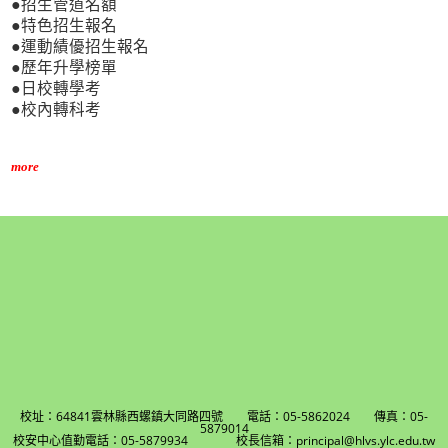
●招生管道名額
●特色招生報名
●運動績優招生報名
●歷年升學榜單
●日校轉學考
●校內轉科考
more
校址：64841雲林縣西螺鎮大同路四號 電話：05-5862024 傳真：05-
5879014
校安中心值勤電話：05-5879934 校長信箱：principal@hlvs.ylc.edu.tw