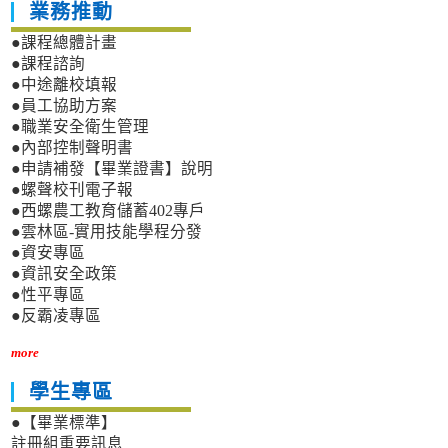
業務推動
●課程總體計畫
●課程諮詢
●中途離校填報
●員工協助方案
●職業安全衛生管理
●內部控制聲明書
●申請補發【畢業證書】說明
●螺聲校刊電子報
●西螺農工教育儲蓄402專戶
●雲林區-實用技能學程分發
●資安專區
●資訊安全政策
●性平專區
●反霸凌專區
more
學生專區
●【畢業標準】
註冊組重要訊息