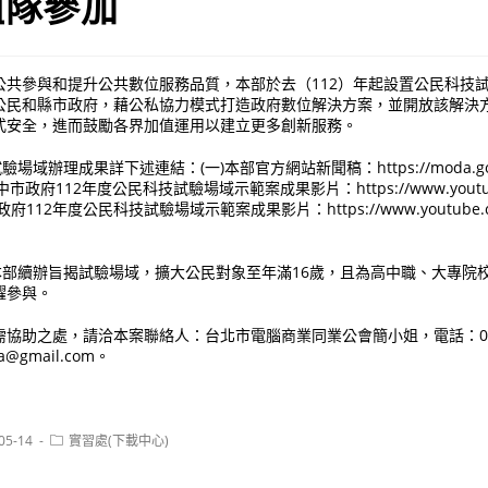
組隊參加
公共參與和提升公共數位服務品質，本部於去（112）年起設置公民科技
公民和縣市政府，藉公私協力模式打造政府數位解決方案，並開放該解決
式安全，進而鼓勵各界加值運用以建立更多創新服務。
域辦理成果詳下述連結：(一)本部官方網站新聞稿：https://moda.gov.tw/
二)臺中市政府112年度公民科技試驗場域示範案成果影片：https://www.youtube.
市政府112年度公民科技試驗場域示範案成果影片：https://www.youtube.co
度本部續辦旨揭試驗場域，擴大公民對象至年滿16歲，且為高中職、大專院
躍參與。
助之處，請洽本案聯絡人：台北市電腦商業同業公會簡小姐，電話：02-2577
ca@gmail.com。
Post
05-14
實習處(下載中心)
:
category: