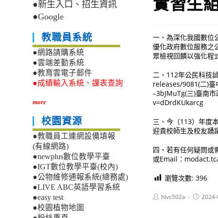
實習生
●新生入口、招生資訊
●Google
教職員系統
一、為深化我國數位
優化政府數位服務之
●網路請購系統
眾檢視回饋以強化程
●雲端差勤系統
●教育雲電子郵件
二、112年公民科技試驗場
●成績輸入系統、課表查詢
releases/9081(
–3bJMuTg(三)臺南
v=dDrdKUkarcg
more
校園資源
三、今（113）年
迎貴校師生及校友踴
●教職員工連網設備填報
(有線網路)
四、若有任何疑問或需協
●newplus數位教學平臺
或Email：modact.t
●IGT數位教學平臺(校內)
●公物維修通報系統(總務處)
瀏覽次數:
396
●LIVE ABC英語學習系統
Post
Post
hlvs502a
2024-
●easy test
author:
published
●校園植物地圖
●粉絲專頁