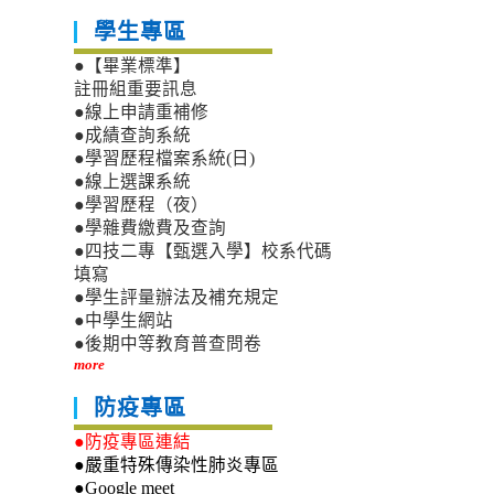
學生專區
●【畢業標準】
註冊組重要訊息
●線上申請重補修
●成績查詢系統
●學習歷程檔案系統(日)
●線上選課系統
●學習歷程（夜）
●學雜費繳費及查詢
●四技二專【甄選入學】校系代碼
填寫
●學生評量辦法及補充規定
●中學生網站
●後期中等教育普查問卷
more
防疫專區
●防疫專區連結
●嚴重特殊傳染性肺炎專區
●Google meet