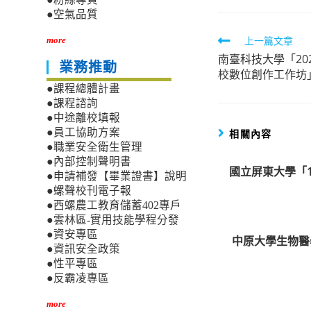
●空氣品質
Read
上一篇文章
more
南臺科技大學「20
more
業務推動
校數位創作工作坊
articles
●課程總體計畫
●課程諮詢
●中途離校填報
●員工協助方案
相關內容
●職業安全衛生管理
●內部控制聲明書
國立屏東大學「
●申請補發【畢業證書】說明
●螺聲校刊電子報
●西螺農工教育儲蓄402專戶
●雲林區-實用技能學程分發
●資安專區
中原大學生物醫
●資訊安全政策
●性平專區
●反霸凌專區
more