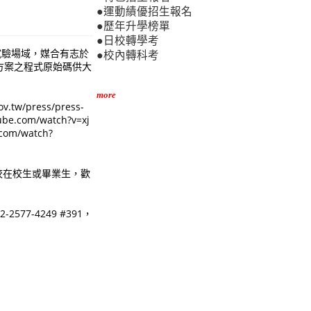
●運動績優招生報名
●歷年升學榜單
●日校轉學考
試驗場域，媒合有志於
●校內轉科考
方案之程式原始碼供大
more
press/press-
com/watch?v=xj
m/watch?
校在校生或畢業生，歡
-4249 #391，