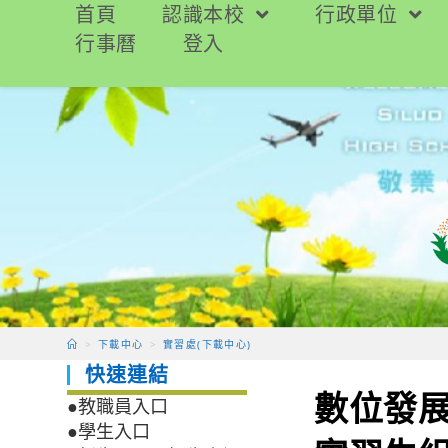
跳
首頁
認識本校
行政單位
轉
行事曆
登入
至
主
要
內
容
>
下載中心
>
實習處(下載中心)
快速連結
數位發
●教職員入口
●學生入口