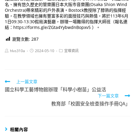
名、擁有悠久歷史的管樂團日本大阪市音樂團(Osaka Shion Wind
Orchestra)帶來精彩的戶外表演。Bostock教授除了醇熟的指揮經
驗，在教學領域也擁有豐富多彩的面授技巧與熱情，將於113年6月
1日09:30-13:30假局演藝廳，辦理一場難得的指揮大師班（報名連
結：https://forms.gle/ZGta4YybwdnBopxv5 ）。
瀏覽次數:
287
Post
Post
Post
hlvs310a
2024-05-10
宣導資訊
author:
published:
category:
Read
上一篇文章
國立科學工藝博物館辦理「科學小樹苗」公益活
more
下一篇文章
articles
教育部「校園安全檢查操作手冊QA」
相關內容