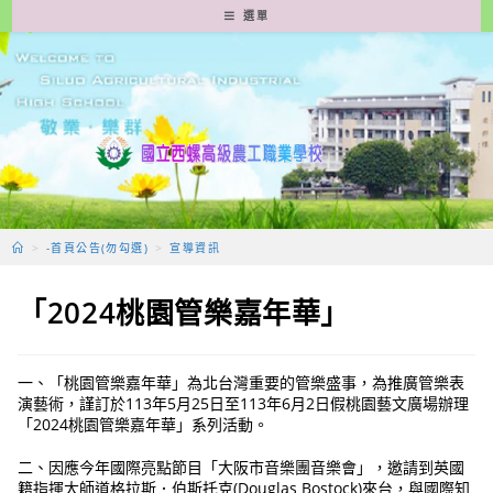
跳
選單
轉
至
主
要
內
容
>
-首頁公告(勿勾選)
>
宣導資訊
「2024桃園管樂嘉年華」
一、「桃園管樂嘉年華」為北台灣重要的管樂盛事，為推廣管樂表
演藝術，謹訂於113年5月25日至113年6月2日假桃園藝文廣場辦理
「2024桃園管樂嘉年華」系列活動。
二、因應今年國際亮點節目「大阪市音樂團音樂會」，邀請到英國
籍指揮大師道格拉斯．伯斯托克(Douglas Bostock)來台，與國際知