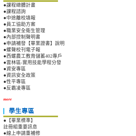
●課程總體計畫
●課程諮詢
●中途離校填報
●員工協助方案
●職業安全衛生管理
●內部控制聲明書
●申請補發【畢業證書】說明
●螺聲校刊電子報
●西螺農工教育儲蓄402專戶
●雲林區-實用技能學程分發
●資安專區
●資訊安全政策
●性平專區
●反霸凌專區
more
學生專區
●【畢業標準】
註冊組重要訊息
●線上申請重補修