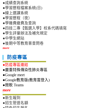
●成績查詢系統
●學習歷程檔案系統(日)
●線上選課系統
●學習歷程（夜）
●學雜費繳費及查詢
●四技二專【甄選入學】校系代碼填寫
●學生評量辦法及補充規定
●中學生網站
●後期中等教育普查問卷
more
防疫專區
●防疫專區連結
●嚴重特殊傳染性肺炎專區
●Google meet
●Google教育版(教育雲登入)
●微軟 Teams
新生專區
more
●新生報到
●招生管道名額
●特色招生報名