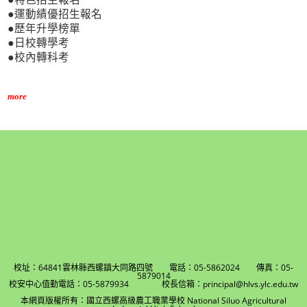
●運動績優招生報名
●歷年升學榜單
●日校轉學考
●校內轉科考
more
校址：64841雲林縣西螺鎮大同路四號 電話：05-5862024 傳真：05-
5879014
校安中心值勤電話：05-5879934 校長信箱：principal@hlvs.ylc.edu.tw
本網頁版權所有：國立西螺高級農工職業學校 National Siluo Agricultural