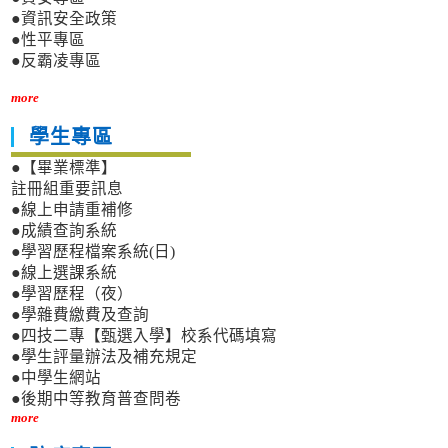
●資訊安全政策
●性平專區
●反霸凌專區
more
學生專區
●【畢業標準】
註冊組重要訊息
●線上申請重補修
●成績查詢系統
●學習歷程檔案系統(日)
●線上選課系統
●學習歷程（夜）
●學雜費繳費及查詢
●四技二專【甄選入學】校系代碼填寫
●學生評量辦法及補充規定
●中學生網站
●後期中等教育普查問卷
more