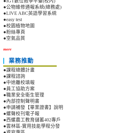
●IGT數位教學平臺(校內)
●公物維修通報系統(總務處)
●LIVE ABC英語學習系統
●easy test
●校園植物地圖
●粉絲專頁
●空氣品質
more
業務推動
●課程總體計畫
●課程諮詢
●中途離校填報
●員工協助方案
●職業安全衛生管理
●內部控制聲明書
●申請補發【畢業證書】說明
●螺聲校刊電子報
●西螺農工教育儲蓄402專戶
●雲林區-實用技能學程分發
●資安專區