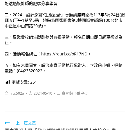
能透過設計師的經驗分享學習。
二、2024「設計深耕X生根設計」專題講座時間為113年5月24日(禮
拜五)下午1點至5點，地點為國家圖書館3樓國際會議廳(100台北市
中正區中山南路20號)。
三、敬邀貴校師生踴躍參與旨揭活動，報名日期自即日起至額滿為
止。
四、活動報名網址：https://reurl.cc/oR17ND。
五、如有未盡事宜，請洽本案活動執行承辦人：李玟函小姐，連絡
電話：(04)23320022。
瀏覽次數:
251
Post
Post
Post
hlvs502a
2024-05-10
實習處(下載中心)
author:
published:
category:
Read
上一篇文章