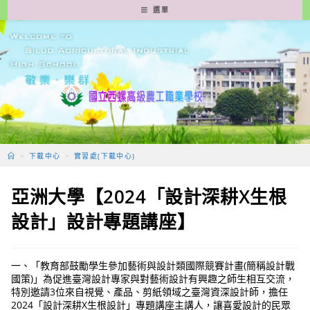
跳
選單
轉
至
主
要
內
容
>
下載中心
>
實習處(下載中心)
亞洲大學【2024「設計深耕X生根
設計」設計專題講座】
一、「教育部鼓勵學生參加藝術與設計類國際競賽計畫(簡稱設計戰
國策)」為促進臺灣設計專家與對藝術設計有興趣之師生相互交流，
特別邀請3位來自視覺、產品、剪紙領域之臺灣資深設計師，擔任
2024「設計深耕X生根設計」專題講座主講人，讓喜愛設計的民眾