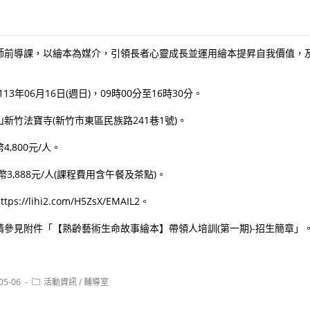
師前導課，以繪本為媒介，引領長者心靈成長並運用繪本提昇自我價值，
3年06月16日(週日)，09時00分至16時30分。
新竹法寶寺(新竹市東區民族路241巷1號)。
,800元/人。
3,888元/人(課程費用含午餐及茶點)。
//lihi2.com/H5ZsX/EMAIL2。
參見附件「【熟齡藝術生命故事繪本】帶領人培訓(第一期)-招生簡章」
Post
05-06
活動資訊
/
輔導室
:
category: