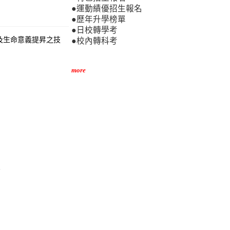
●運動績優招生報名
●歷年升學榜單
●日校轉學考
及生命意義提昇之技
●校內轉科考
more
。