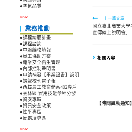
●空氣品質
more
Read
上一篇文章
國立臺北商業大學
more
業務推動
宣傳線上說明會」
articles
●課程總體計畫
●課程諮詢
●中途離校填報
●員工協助方案
相關內容
●職業安全衛生管理
●內部控制聲明書
●申請補發【畢業證書】說明
●螺聲校刊電子報
●西螺農工教育儲蓄402專戶
●雲林區-實用技能學程分發
●資安專區
【時間異動通知】
●資訊安全政策
●性平專區
●反霸凌專區
more