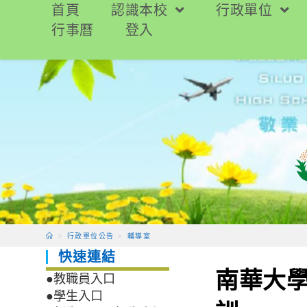
跳
首頁
認識本校
行政單位
轉
行事曆
登入
至
主
要
內
容
>
行政單位公告
>
輔導室
快速連結
南華大
●教職員入口
●學生入口