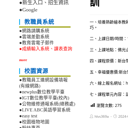
訓
●新生入口、招生資訊
●Google
教職員系統
一、培養熟齡繪本教
巧。
●網路請購系統
●雲端差勤系統
二、上課日期/時間：11
●教育雲電子郵件
●成績輸入系統、課表查詢
三、上課地點：佛光山
more
四、課程原價：新台幣4
校園資源
五、幸福優惠價:新台幣
●教職員工連網設備填報
六、線上報名網址：https:
(有線網路)
●newplus數位教學平臺
七、課程單元內容：請
●IGT數位教學平臺(校內)
●公物維修通報系統(總務處)
瀏覽次數:
275
●LIVE ABC英語學習系統
●easy test
Post
Post
hlvs369a
2024-
author:
published
●校園植物地圖
●粉絲專頁