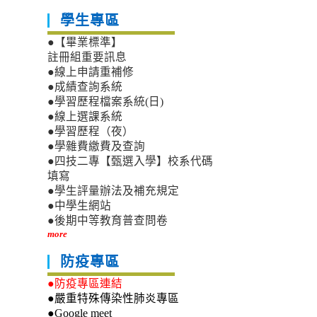
學生專區
●【畢業標準】
註冊組重要訊息
●線上申請重補修
●成績查詢系統
●學習歷程檔案系統(日)
●線上選課系統
●學習歷程（夜）
●學雜費繳費及查詢
●四技二專【甄選入學】校系代碼
填寫
●學生評量辦法及補充規定
●中學生網站
●後期中等教育普查問卷
more
防疫專區
●防疫專區連結
●嚴重特殊傳染性肺炎專區
●Google meet