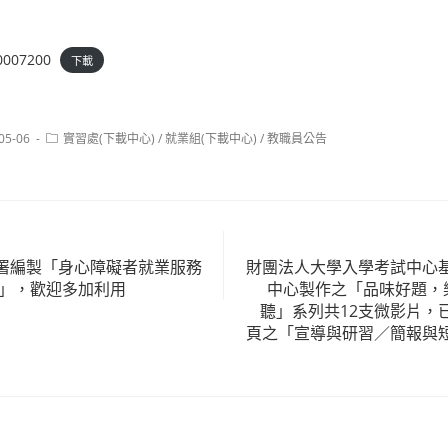
0007200
下載
Post
05-06
實習處(下載中心)
/
就業組(下載中心)
/
教職員公告
:
category:
署編製「身心障礙者就業服務
財團法人大學入學考試中心
冊」，歡迎多加利用
中心製作之「品味好題，
聽」系列共12支微影片，
頁之「宣導與研習／簡報與