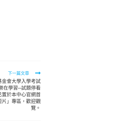
下一篇文章
基金會大學入學考試
樂在學習─試題停看
已置於本中心官網首
短片」專區，歡迎觀
覽。