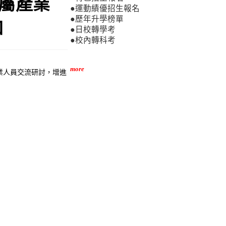
金屬產業
●運動績優招生報名
●歷年升學榜單
加
●日校轉學考
●校內轉科考
more
業人員交流研討，增進