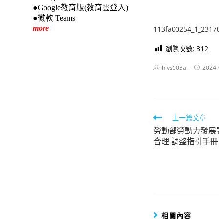
●Google教育版(教育雲登入)
●微軟 Teams
more
113fa00254_1_2317
瀏覽次數:
312
Post
Post
hlvs503a
2024-
author:
published
Read
上一篇文章
勞動部勞動力發展
more
合理 調整指引手
articles
相關內容