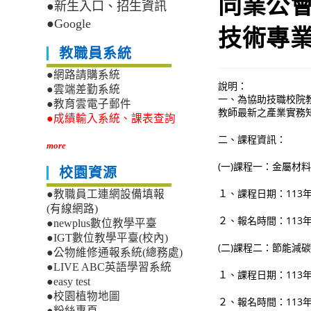
同業公會
●新生入口、招生資訊
●Google
技術專
教職員系統
●網路請購系統
說明：
●雲端差勤系統
一、為協助技職校院
●教育雲電子郵件
教師最新之產業實務
●成績輸入系統、課表查詢
二、課程資訊：
more
(一)課程一：金屬材
校園資源
１、課程日期：113年5月
●教職員工連網設備填報
(有線網路)
２、報名時間：113年4
●newplus數位教學平臺
●IGT數位教學平臺(校內)
(二)課程二：節能減
●公物維修通報系統(總務處)
●LIVE ABC英語學習系統
１、課程日期：113年6月
●easy test
●校園植物地圖
２、報名時間：113年5
●粉絲專頁