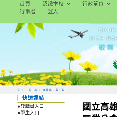
跳
首頁
認識本校
行政單位
轉
行事曆
登入
至
主
要
內
容
>
下載中心
>
實習處(下載中心)
快速連結
國立高
●教職員入口
●學生入口