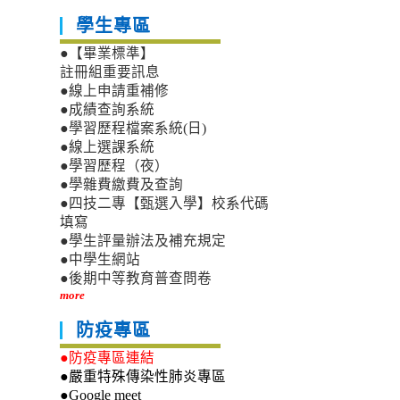
學生專區
●【畢業標準】
註冊組重要訊息
●線上申請重補修
●成績查詢系統
●學習歷程檔案系統(日)
●線上選課系統
●學習歷程（夜）
●學雜費繳費及查詢
●四技二專【甄選入學】校系代碼
填寫
●學生評量辦法及補充規定
●中學生網站
●後期中等教育普查問卷
more
防疫專區
●防疫專區連結
●嚴重特殊傳染性肺炎專區
●Google meet