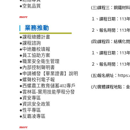
●空氣品質
(三)課程三：鋼鐵材
more
１、課程日期：113年7月
業務推動
２、報名時間：113年7
●課程總體計畫
(四)課程四：結構化問
●課程諮詢
●中途離校填報
１、課程日期：113年8月
●員工協助方案
●職業安全衛生管理
２、報名時間：113年8
●內部控制聲明書
●申請補發【畢業證書】說明
(五)報名網址：https://l
●螺聲校刊電子報
●西螺農工教育儲蓄402專戶
(六)實體課程地點：
●雲林區-實用技能學程分發
●資安專區
●資訊安全政策
●性平專區
●反霸凌專區
more