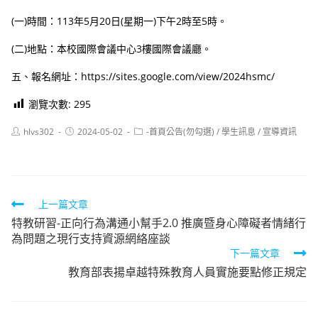
(一)時間：113年5月20日(星期一)下午2時至5時。
(二)地點：本校國際會議中心3樓國際會議廳。
五、報名網址：https://sites.google.com/view/2024hsmc/
瀏覽次數:
295
Post
Post
Post
hlvs302
2024-05-02
-首頁公告(勿勾選)
/
學生訊息
/
宣導資訊
author:
published:
category:
Read
上一篇文章
特教研習-正向行為溝通小幫手2.0 推廣暨身心障礙者情緒行
more
為問題之現行支持資源網絡座談
articles
下一篇文章
教育部表揚卓越特殊教育人員實施要點修正規定