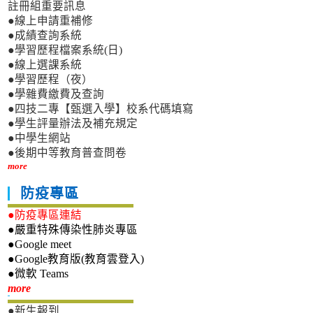
註冊組重要訊息
●線上申請重補修
●成績查詢系統
●學習歷程檔案系統(日)
●線上選課系統
●學習歷程（夜）
●學雜費繳費及查詢
●四技二專【甄選入學】校系代碼填寫
●學生評量辦法及補充規定
●中學生網站
●後期中等教育普查問卷
more
防疫專區
●防疫專區連結
●嚴重特殊傳染性肺炎專區
●Google meet
●Google教育版(教育雲登入)
●微軟 Teams
新生專區
more
●新生報到