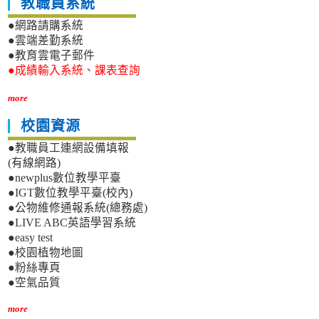
教職員系統
●網路請購系統
●雲端差勤系統
●教育雲電子郵件
●成績輸入系統、課表查詢
more
校園資源
●教職員工連網設備填報
(有線網路)
●newplus數位教學平臺
●IGT數位教學平臺(校內)
●公物維修通報系統(總務處)
●LIVE ABC英語學習系統
●easy test
●校園植物地圖
●粉絲專頁
●空氣品質
more