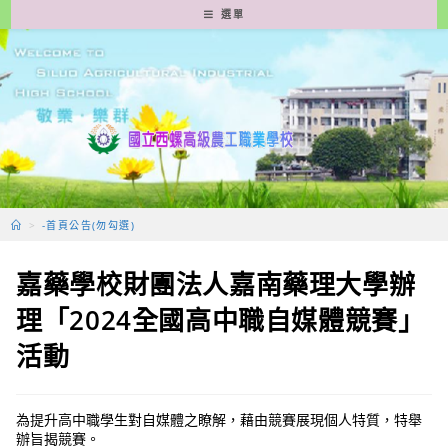
跳
選單
轉
至
主
要
內
容
>
-首頁公告(勿勾選)
嘉藥學校財團法人嘉南藥理大學辦
理「2024全國高中職自媒體競賽」
活動
為提升高中職學生對自媒體之瞭解，藉由競賽展現個人特質，特舉
辦旨揭競賽。