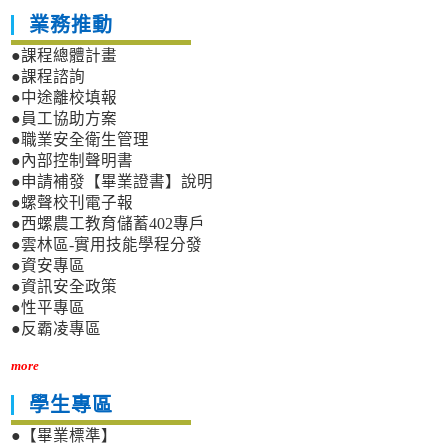
業務推動
●課程總體計畫
●課程諮詢
●中途離校填報
●員工協助方案
●職業安全衛生管理
●內部控制聲明書
●申請補發【畢業證書】說明
●螺聲校刊電子報
●西螺農工教育儲蓄402專戶
●雲林區-實用技能學程分發
●資安專區
●資訊安全政策
●性平專區
●反霸凌專區
more
學生專區
●【畢業標準】