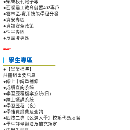
●螺聲校刊電子報
●西螺農工教育儲蓄402專戶
●雲林區-實用技能學程分發
●資安專區
●資訊安全政策
●性平專區
●反霸凌專區
more
學生專區
●【畢業標準】
註冊組重要訊息
●線上申請重補修
●成績查詢系統
●學習歷程檔案系統(日)
●線上選課系統
●學習歷程（夜）
●學雜費繳費及查詢
●四技二專【甄選入學】校系代碼填寫
●學生評量辦法及補充規定