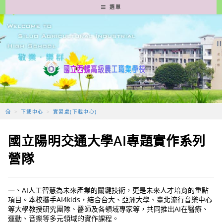
跳
選單
轉
至
主
要
內
容
>
下載中心
>
實習處(下載中心)
國立陽明交通大學AI專題實作系列
營隊
一、AI人工智慧為未來產業的關鍵技術，更是未來人才培育的重點
項目。本校攜手AI4kids，結合台大、亞洲大學、臺北流行音樂中心
等大學教授研究團隊、醫師及各領域專家等，共同推出AI在醫療、
運動、音樂等多元領域的實作課程。