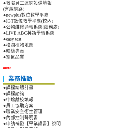
●教職員工連網設備填報
(有線網路)
●newplus數位教學平臺
●IGT數位教學平臺(校內)
●公物維修通報系統(總務處)
●LIVE ABC英語學習系統
●easy test
●校園植物地圖
●粉絲專頁
●空氣品質
more
業務推動
●課程總體計畫
●課程諮詢
●中途離校填報
●員工協助方案
●職業安全衛生管理
●內部控制聲明書
●申請補發【畢業證書】說明