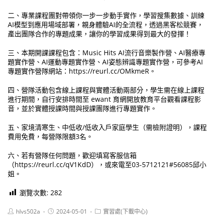
二、專業課程團對帶領你一步一步動手實作，學習搜集數據、訓練
AI模型到應用場域部署，親身體驗AI的全流程，透過黑客松競賽，
產出團隊合作的專題成果，讓你的學習成果得到最大的發揮！
三、本期開課課程包含：Music Hits AI流行音樂製作營、AI醫療專
題實作營、AI運動專題實作營、AI姿態辨識專題實作營，可參考AI
專題實作營隊網站：https://reurl.cc/OMkmeR。
四、營隊活動包含線上課程與實體活動兩部分，學生需在線上課程
進行期間，自行安排時間至 ewant 育網開放教育平台觀看課程影
音，並於實體授課時間與授課團隊進行專題實作。
五、家境清寒生、中低收/低收入戶家庭學生（需檢附證明），課程
費用免費，每營隊限額3名。
六、若有營隊任何問題，歡迎填寫客服信箱
（https://reurl.cc/qV1KdD），或來電至03-5712121#56085邱小
姐。
瀏覽次數:
282
Post
Post
Post
hlvs502a
2024-05-01
實習處(下載中心)