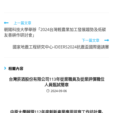
author:
published:
category:
Read
上一篇文章
朝陽科技大學舉辦「2024台灣輕農業加工發展趨勢及低碳
more
友善耕作研討會」
articles
下一篇文章
國家地震工程研究中心-IDEERS2024抗震盃國際邀請賽
相關內容
台灣菸酒股份有限公司113年從業職員及從業評價職位
人員甄試簡章
2024-09-06
中原大學辦理112年度創新產業應用培育工作坊計畫-