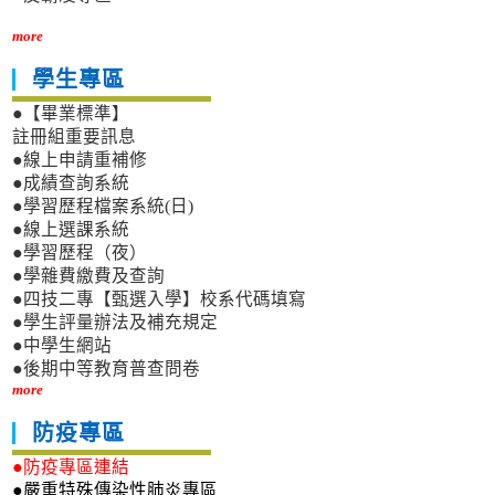
more
學生專區
●【畢業標準】
註冊組重要訊息
●線上申請重補修
●成績查詢系統
●學習歷程檔案系統(日)
●線上選課系統
●學習歷程（夜）
●學雜費繳費及查詢
●四技二專【甄選入學】校系代碼填寫
●學生評量辦法及補充規定
●中學生網站
●後期中等教育普查問卷
more
防疫專區
●防疫專區連結
●嚴重特殊傳染性肺炎專區