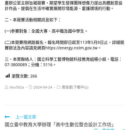
畫辦公室主辦旨揭競賽，期望學生發揮團隊想像力提出具體創意設
計作品，提倡在生活中確實展開珍惜能源、愛護環境的行動。
二、本競賽活動相關訊息如下：
(一)參賽對象：全國大專、高中職及國中學生。
(二)本競賽限網路報名，報名時間即日起至113年5月8日止，詳細競
賽辦法及內容請見網頁https://energy.nstm.gov.tw。
三、本案聯絡人：國立科學工藝博物館科技教育組楊小姐，電話：
07-3800089；分機：5116。
瀏覽次數:
266
Post
Post
Post
hlvs502a
2024-04-24
實習處(下載中心)
author:
published:
category:
Read
上一篇文章
國立臺中教育大學辦理「高中生數位整合設計工作坊」
more