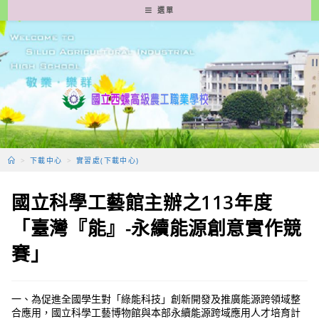
跳
選單
轉
至
主
要
內
容
>
下載中心
>
實習處(下載中心)
國立科學工藝館主辦之113年度
「臺灣『能』-永續能源創意實作競
賽」
一、為促進全國學生對「綠能科技」創新開發及推廣能源跨領域整
合應用，國立科學工藝博物館與本部永續能源跨域應用人才培育計