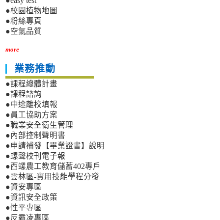
●easy test
●校園植物地圖
●粉絲專頁
●空氣品質
more
業務推動
●課程總體計畫
●課程諮詢
●中途離校填報
●員工協助方案
●職業安全衛生管理
●內部控制聲明書
●申請補發【畢業證書】說明
●螺聲校刊電子報
●西螺農工教育儲蓄402專戶
●雲林區-實用技能學程分發
●資安專區
●資訊安全政策
●性平專區
●反霸凌專區