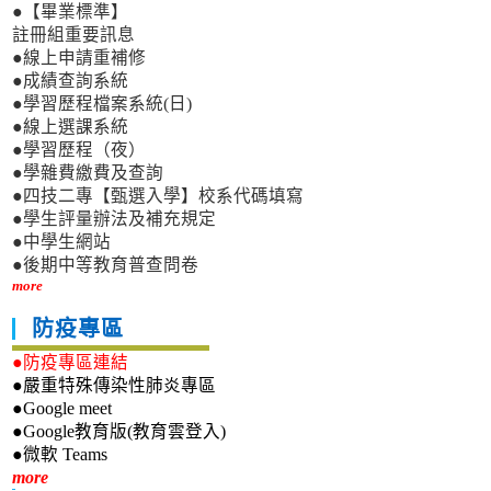
●【畢業標準】
註冊組重要訊息
●線上申請重補修
●成績查詢系統
●學習歷程檔案系統(日)
●線上選課系統
●學習歷程（夜）
●學雜費繳費及查詢
●四技二專【甄選入學】校系代碼填寫
●學生評量辦法及補充規定
●中學生網站
●後期中等教育普查問卷
more
防疫專區
●防疫專區連結
●嚴重特殊傳染性肺炎專區
●Google meet
●Google教育版(教育雲登入)
●微軟 Teams
新生專區
more