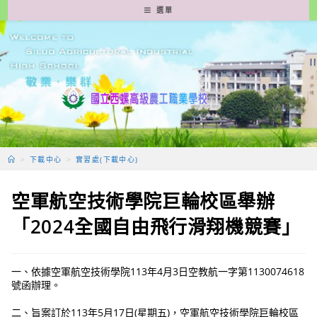
跳
選單
轉
至
主
要
內
容
>
下載中心
>
實習處(下載中心)
空軍航空技術學院巨輪校區舉辦
「2024全國自由飛行滑翔機競賽」
一、依據空軍航空技術學院113年4月3日空教航一字第1130074618
號函辦理。
二、旨案訂於113年5月17日(星期五)，空軍航空技術學院巨輪校區