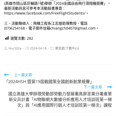
(高雄市岡山區巨輪路1號)舉辦「2024全國自由飛行滑翔機競賽」，
最新活動訊息可參考本活動臉書專頁：
https://www.facebook.com/FreeFlightStudents/。
三、活動聯絡人：飛機工程系江志煌助理教授，電話
(07)6254168，電子郵件信箱chiangch0407@gmail.com。
瀏覽次數:
282
Post
Post
Post
hlvs502a
2024-04-18
實習處(下載中心)
author:
published:
category:
Read
上一篇文章
「2024HSH 暨第19屆戰國策全國創新創業競賽」
more
下一篇文章
articles
國立高雄大學辦理勞動部勞動力發展署高屏澎東分署產業
新尖兵計畫「AI物聯網大數據分析應用人才培訓班第一梯
次」與「AI應用國際行銷人才培訓班第一梯次」課程