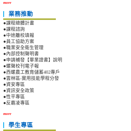
more
業務推動
●課程總體計畫
●課程諮詢
●中途離校填報
●員工協助方案
●職業安全衛生管理
●內部控制聲明書
●申請補發【畢業證書】說明
●螺聲校刊電子報
●西螺農工教育儲蓄402專戶
●雲林區-實用技能學程分發
●資安專區
●資訊安全政策
●性平專區
●反霸凌專區
more
學生專區