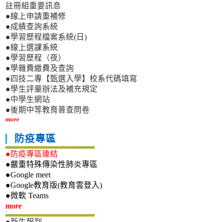
註冊組重要訊息
●線上申請重補修
●成績查詢系統
●學習歷程檔案系統(日)
●線上選課系統
●學習歷程（夜）
●學雜費繳費及查詢
●四技二專【甄選入學】校系代碼填寫
●學生評量辦法及補充規定
●中學生網站
●後期中等教育普查問卷
more
防疫專區
●防疫專區連結
●嚴重特殊傳染性肺炎專區
●Google meet
●Google教育版(教育雲登入)
●微軟 Teams
新生專區
more
●新生報到