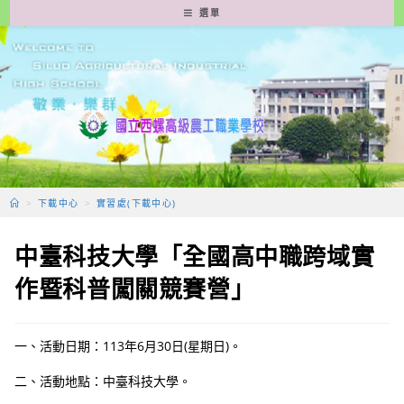
跳
選單
轉
至
主
要
內
容
>
下載中心
>
實習處(下載中心)
中臺科技大學「全國高中職跨域實
作暨科普闖關競賽營」
一、活動日期：113年6月30日(星期日)。
二、活動地點：中臺科技大學。