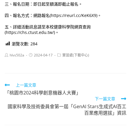
三、報名日期：即日起至額滿即截止報名。
四、報名方式：網路報名(https://reurl.cc/KeK6X9)。
五、詳細活動訊息請至本校健康科學院網頁查詢
(https://chs.ctust.edu.tw/)。
瀏覽次數:
284
Post
Post
Post
hlvs502a
2024-04-17
實習處(下載中心)
author:
published:
category:
Read
上一篇文章
「桃園市2024科學創意機器人大賽」
more
下一篇文章
articles
國家科學及技術委員會第一屆「GenAI Stars生成式AI百工
百業應用選拔」資訊