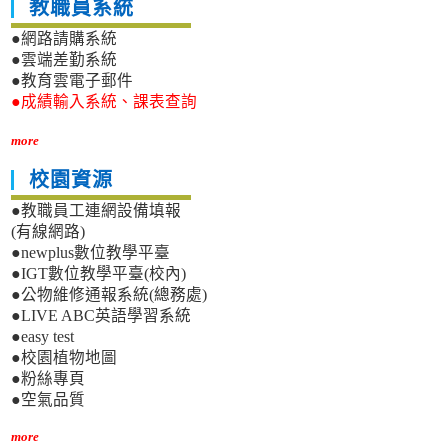
教職員系統
●網路請購系統
●雲端差勤系統
●教育雲電子郵件
●成績輸入系統、課表查詢
more
校園資源
●教職員工連網設備填報
(有線網路)
●newplus數位教學平臺
●IGT數位教學平臺(校內)
●公物維修通報系統(總務處)
●LIVE ABC英語學習系統
●easy test
●校園植物地圖
●粉絲專頁
●空氣品質
more