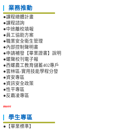
業務推動
●課程總體計畫
●課程諮詢
●中途離校填報
●員工協助方案
●職業安全衛生管理
●內部控制聲明書
●申請補發【畢業證書】說明
●螺聲校刊電子報
●西螺農工教育儲蓄402專戶
●雲林區-實用技能學程分發
●資安專區
●資訊安全政策
●性平專區
●反霸凌專區
more
學生專區
●【畢業標準】