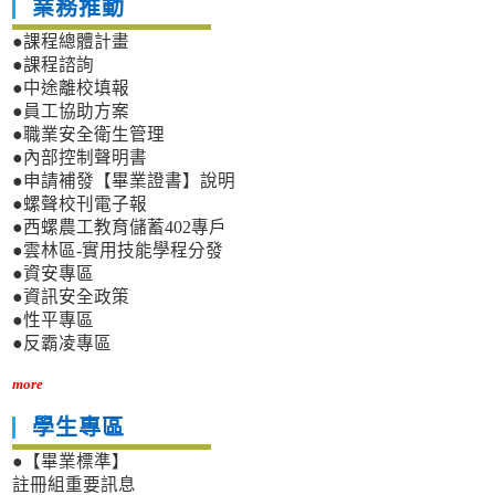
業務推動
●課程總體計畫
●課程諮詢
●中途離校填報
●員工協助方案
●職業安全衛生管理
●內部控制聲明書
●申請補發【畢業證書】說明
●螺聲校刊電子報
●西螺農工教育儲蓄402專戶
●雲林區-實用技能學程分發
●資安專區
●資訊安全政策
●性平專區
●反霸凌專區
more
學生專區
●【畢業標準】
註冊組重要訊息