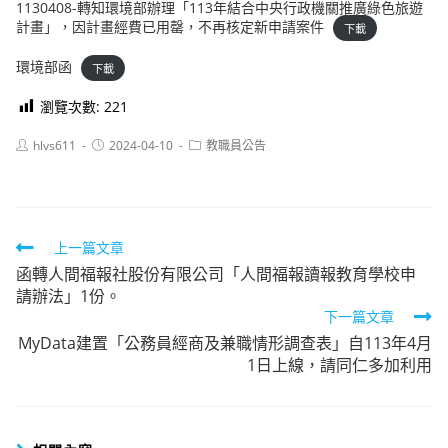
1130408-轉知環境部辦理「113年結合中央行政機關推廣綠色旅遊
計畫」，因計畫經費已用罄，不再核定新申請案件
下載
環境部函
下載
瀏覽次數:
221
Post
Post
Post
hlvs611
2024-04-10
教職員公告
author:
published:
category:
Read
上一篇文章
函轉人間福報社股份有限公司「人間福報讀報教育學校申
more
請辦法」1份。
articles
下一篇文章
MyData建置「公務員經商及兼職情形調查表」自113年4月
1日上線，請同仁多加利用