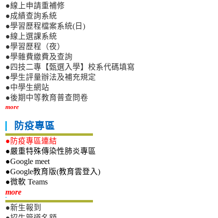
●線上申請重補修
●成績查詢系統
●學習歷程檔案系統(日)
●線上選課系統
●學習歷程（夜）
●學雜費繳費及查詢
●四技二專【甄選入學】校系代碼填寫
●學生評量辦法及補充規定
●中學生網站
●後期中等教育普查問卷
more
防疫專區
●防疫專區連結
●嚴重特殊傳染性肺炎專區
●Google meet
●Google教育版(教育雲登入)
●微軟 Teams
新生專區
more
●新生報到
●招生管道名額