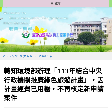
跳
選單
轉
至
主
要
內
容
>
-首頁公告(勿勾選)
>
教職員公告
轉知環境部辦理「113年結合中央
行政機關推廣綠色旅遊計畫」，因
計畫經費已用罄，不再核定新申請
案件