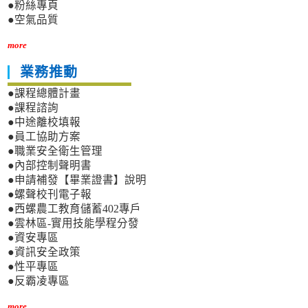
●粉絲專頁
●空氣品質
more
業務推動
●課程總體計畫
●課程諮詢
●中途離校填報
●員工協助方案
●職業安全衛生管理
●內部控制聲明書
●申請補發【畢業證書】說明
●螺聲校刊電子報
●西螺農工教育儲蓄402專戶
●雲林區-實用技能學程分發
●資安專區
●資訊安全政策
●性平專區
●反霸凌專區
more