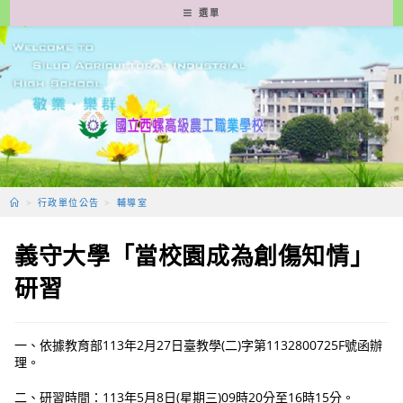
跳
選單
轉
至
主
要
內
容
>
行政單位公告
>
輔導室
義守大學「當校園成為創傷知情」
研習
一、依據教育部113年2月27日臺教學(二)字第1132800725F號函辦
理。
二、研習時間：113年5月8日(星期三)09時20分至16時15分。