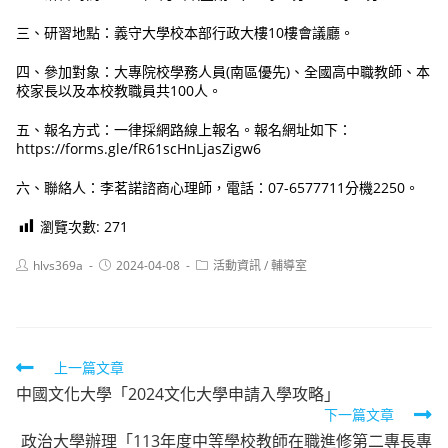
三、研習地點：義守大學校本部行政大樓10樓會議廳。
四、參加對象：大專院校學務人員(南區優先)、全國高中職教師、本
校家長以及本校教職員共100人。
五、報名方式：一律採網路線上報名。報名網址如下：
https://forms.gle/fR61scHnLjasZigw6
六、聯絡人：李茗諾諮商心理師，電話：07-6577711分機2250。
瀏覽次數:
271
Post
Post
Post
hlvs369a
2024-04-08
活動資訊
/
輔導室
author:
published:
category:
Read
上一篇文章
中國文化大學「2024文化大學申請入學攻略」
more
下一篇文章
articles
政治大學辦理「113年度中等學校教師在職進修第二專長專