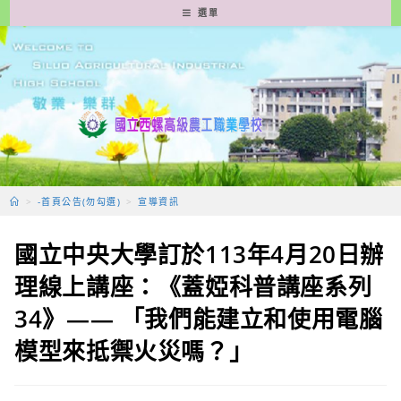
跳
選單
轉
至
主
要
內
容
>
-首頁公告(勿勾選)
>
宣導資訊
國立中央大學訂於113年4月20日辦
理線上講座：《蓋婭科普講座系列
34》—— 「我們能建立和使用電腦
模型來抵禦火災嗎？」