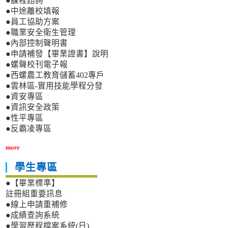
●課程諮詢
●中途離校填報
●員工協助方案
●職業安全衛生管理
●內部控制聲明書
●申請補發【畢業證書】說明
●螺聲校刊電子報
●西螺農工教育儲蓄402專戶
●雲林區-實用技能學程分發
●資安專區
●資訊安全政策
●性平專區
●反霸凌專區
more
學生專區
●【畢業標準】
註冊組重要訊息
●線上申請重補修
●成績查詢系統
●學習歷程檔案系統(日)