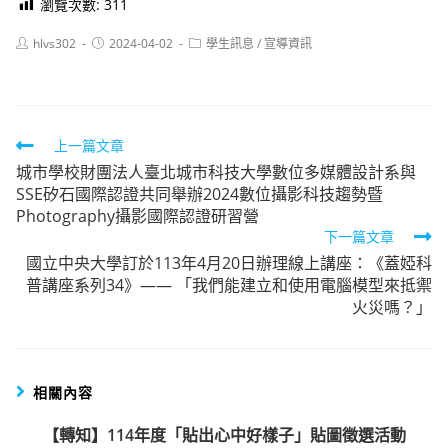
瀏覽次數:
311
Post
Post
Post
hlvs302
2024-04-02
學生訊息
/
宣導資訊
author:
published:
category:
Read
上一篇文章
城市學校財團法人臺北城市科技大學數位多媒體設計系與
more
SSE矽石國際認證共同舉辦2024數位攝影科技趨勢暨
articles
Photography攝影國際認證研習營
下一篇文章
國立中央大學訂於113年4月20日辦理線上講座：《蓋婭科
普講座系列34》—— 「我們能建立和使用電腦模型來抵禦
火災嗎？」
相關內容
【轉知】114年度「貼出心中好樣子」貼圖徵選活動