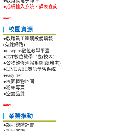
●教育雲電子郵件
●成績輸入系統、課表查詢
more
校園資源
●教職員工連網設備填報
(有線網路)
●newplus數位教學平臺
●IGT數位教學平臺(校內)
●公物維修通報系統(總務處)
●LIVE ABC英語學習系統
●easy test
●校園植物地圖
●粉絲專頁
●空氣品質
more
業務推動
●課程總體計畫