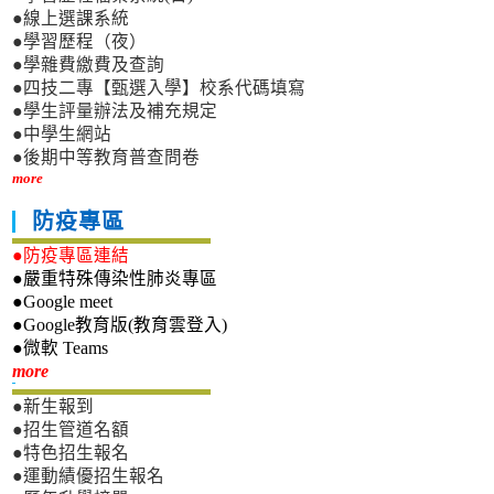
●線上選課系統
●學習歷程（夜）
●學雜費繳費及查詢
●四技二專【甄選入學】校系代碼填寫
●學生評量辦法及補充規定
●中學生網站
●後期中等教育普查問卷
more
防疫專區
●防疫專區連結
●嚴重特殊傳染性肺炎專區
●Google meet
●Google教育版(教育雲登入)
●微軟 Teams
新生專區
more
●新生報到
●招生管道名額
●特色招生報名
●運動績優招生報名