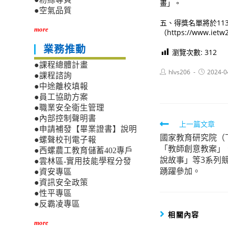
畫」。
●空氣品質
五、得獎名單將於11
more
（https://www.i
業務推動
瀏覽次數:
312
●課程總體計畫
Post
Post
hlvs206
2024-0
●課程諮詢
author:
published:
●中途離校填報
●員工協助方案
●職業安全衛生管理
●內部控制聲明書
Read
上一篇文章
●申請補發【畢業證書】說明
國家教育研究院（
more
●螺聲校刊電子報
「教師創意教案」
●西螺農工教育儲蓄402專戶
articles
說故事」等3系列
●雲林區-實用技能學程分發
踴躍參加。
●資安專區
●資訊安全政策
●性平專區
●反霸凌專區
相關內容
more