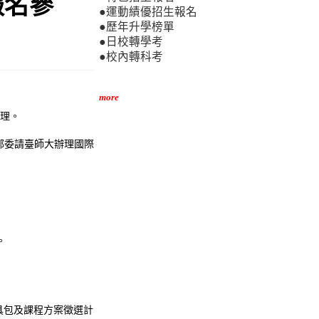
報名參
●運動績優招生報名
●歷年升學榜單
●日校轉學考
●校內轉科考
more
辦理。
部委請臺師大辦理國際
。
課程工具包及課程方案徵選計