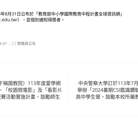
3年8月31日公布於「教育部中小學國際教育中程計畫全球資訊網」
etw2.edu.tw/），並個別通知得獎者。
Post
4-01
教職員公告
category:
下稱國教院）113年度愛學網
中央警察大學訂於113年7月
、「校園微電影」及「看影片
舉辦「2024暑期CSI鑑識
競賽活動實施計畫，鼓勵師生
高中學生營，鼓勵本校所屬