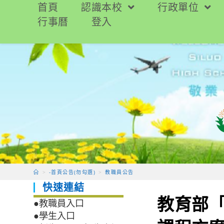
跳
首頁
認識本校
行政單位
轉
行事曆
登入
至
主
要
內
容
>
-首頁公告(勿勾選)
>
教職員公告
快速連結
教育部「
●教職員入口
●學生入口