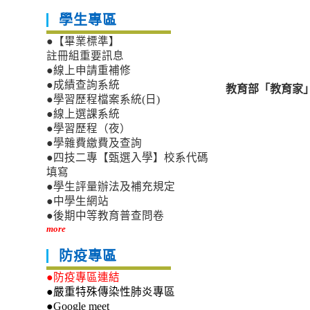
學生專區
●【畢業標準】
註冊組重要訊息
●線上申請重補修
●成績查詢系統
教育部「教育家
●學習歷程檔案系統(日)
●線上選課系統
●學習歷程（夜）
●學雜費繳費及查詢
●四技二專【甄選入學】校系代碼
填寫
●學生評量辦法及補充規定
●中學生網站
●後期中等教育普查問卷
more
防疫專區
●防疫專區連結
●嚴重特殊傳染性肺炎專區
●Google meet