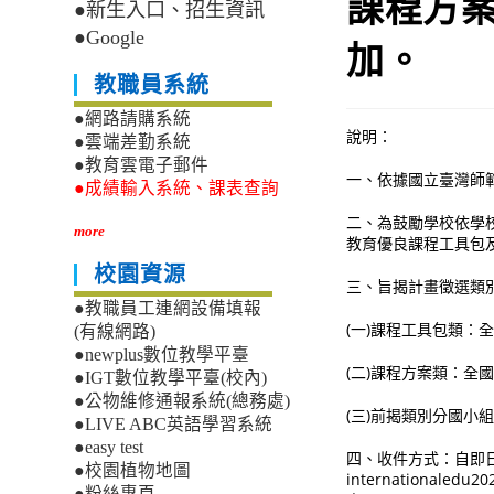
課程方
●新生入口、招生資訊
●Google
加。
教職員系統
●網路請購系統
說明：
●雲端差勤系統
●教育雲電子郵件
一、依據國立臺灣師範
●成績輸入系統、課表查詢
二、為鼓勵學校依學
more
教育優良課程工具包
校園資源
三、旨揭計畫徵選類
●教職員工連網設備填報
(一)課程工具包類
(有線網路)
●newplus數位教學平臺
(二)課程方案類：
●IGT數位教學平臺(校內)
●公物維修通報系統(總務處)
(三)前揭類別分國小
●LIVE ABC英語學習系統
●easy test
四、收件方式：自即日
●校園植物地圖
internationa
●粉絲專頁