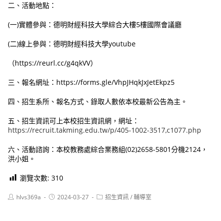
二、活動地點：
(一)實體參與：德明財經科技大學綜合大樓5樓國際會議廳
(二)線上參與：德明財經科技大學youtube
（https://reurl.cc/g4qkVV）
三、報名網址：https://forms.gle/VhpJHqkJxJetEkpz5
四、招生系所、報名方式、錄取人數依本校最新公告為主。
五、招生資訊可上本校招生資訊網，網址：
https://recruit.takming.edu.tw/p/405-1002-3517,c1077.php
六、活動諮詢：本校教務處綜合業務組(02)2658-5801分機2124，
洪小姐。
瀏覽次數:
310
Post
Post
Post
hlvs369a
2024-03-27
招生資訊
/
輔導室
author:
published:
category: