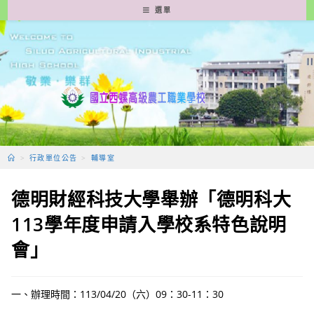
跳
選單
轉
至
主
要
內
容
>
行政單位公告
>
輔導室
德明財經科技大學舉辦「德明科大
113學年度申請入學校系特色說明
會」
一、辦理時間：113/04/20（六）09：30-11：30