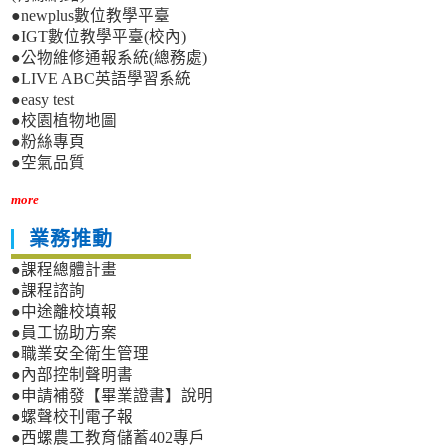
●newplus數位教學平臺
●IGT數位教學平臺(校內)
●公物維修通報系統(總務處)
●LIVE ABC英語學習系統
●easy test
●校園植物地圖
●粉絲專頁
●空氣品質
more
業務推動
●課程總體計畫
●課程諮詢
●中途離校填報
●員工協助方案
●職業安全衛生管理
●內部控制聲明書
●申請補發【畢業證書】說明
●螺聲校刊電子報
●西螺農工教育儲蓄402專戶