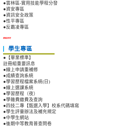
●雲林區-實用技能學程分發
●資安專區
●資訊安全政策
●性平專區
●反霸凌專區
more
學生專區
●【畢業標準】
註冊組重要訊息
●線上申請重補修
●成績查詢系統
●學習歷程檔案系統(日)
●線上選課系統
●學習歷程（夜）
●學雜費繳費及查詢
●四技二專【甄選入學】校系代碼填寫
●學生評量辦法及補充規定
●中學生網站
●後期中等教育普查問卷