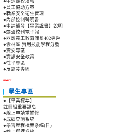
●中途離校填報
●員工協助方案
●職業安全衛生管理
●內部控制聲明書
●申請補發【畢業證書】說明
●螺聲校刊電子報
●西螺農工教育儲蓄402專戶
●雲林區-實用技能學程分發
●資安專區
●資訊安全政策
●性平專區
●反霸凌專區
more
學生專區
●【畢業標準】
註冊組重要訊息
●線上申請重補修
●成績查詢系統
●學習歷程檔案系統(日)
●線上選課系統