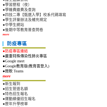
●學習歷程（夜）
●學雜費繳費及查詢
●四技二專【甄選入學】校系代碼填寫
●學生評量辦法及補充規定
●中學生網站
●後期中等教育普查問卷
more
防疫專區
●防疫專區連結
●嚴重特殊傳染性肺炎專區
●Google meet
●Google教育版(教育雲登入)
●微軟 Teams
新生專區
more
●新生報到
●招生管道名額
●特色招生報名
●運動績優招生報名
●歷年升學榜單