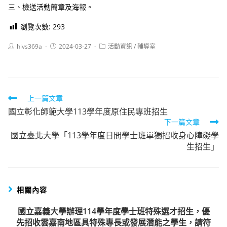
三、檢送活動簡章及海報。
瀏覽次數:
293
Post
Post
Post
hlvs369a
2024-03-27
活動資訊
/
輔導室
author:
published:
category:
Read
上一篇文章
國立彰化師範大學113學年度原住民專班招生
more
下一篇文章
articles
國立臺北大學「113學年度日間學士班單獨招收身心障礙學
生招生」
相關內容
國立嘉義大學辦理114學年度學士班特殊選才招生，優
先招收雲嘉南地區具特殊專長或發展潛能之學生，請符