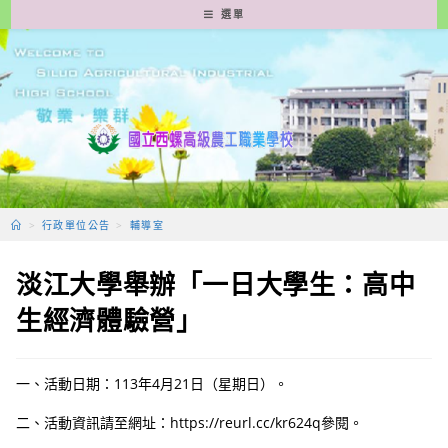
跳
選單
轉
至
主
要
內
容
>
行政單位公告
>
輔導室
淡江大學舉辦「一日大學生：高中
生經濟體驗營」
一、活動日期：113年4月21日（星期日）。
二、活動資訊請至網址：https://reurl.cc/kr624q參閱。