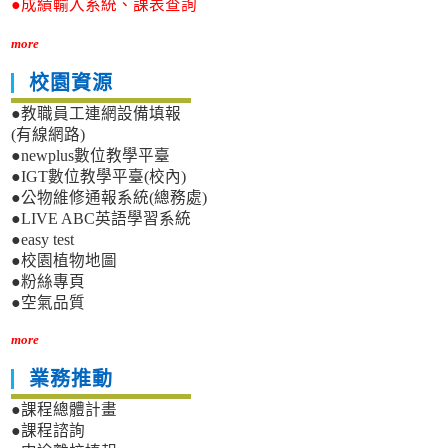
●成績輸入系統、課表查詢
more
校園資源
●教職員工連網設備填報
(有線網路)
●newplus數位教學平臺
●IGT數位教學平臺(校內)
●公物維修通報系統(總務處)
●LIVE ABC英語學習系統
●easy test
●校園植物地圖
●粉絲專頁
●空氣品質
more
業務推動
●課程總體計畫
●課程諮詢