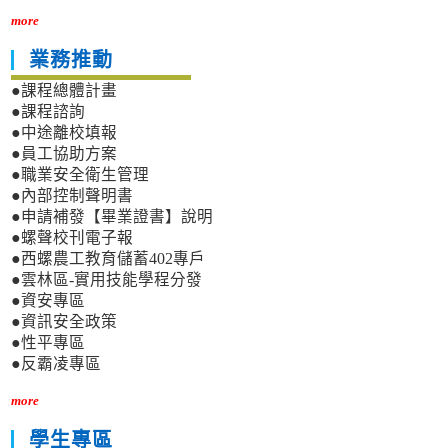
more
業務推動
●課程總體計畫
●課程諮詢
●中途離校填報
●員工協助方案
●職業安全衛生管理
●內部控制聲明書
●申請補發【畢業證書】說明
●螺聲校刊電子報
●西螺農工教育儲蓄402專戶
●雲林區-實用技能學程分發
●資安專區
●資訊安全政策
●性平專區
●反霸凌專區
more
學生專區