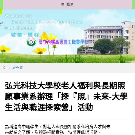
跳
選單
轉
至
主
要
內
容
>
未分類
弘光科技大學校老人福利與長期照
顧事業系辦理「探『照』未來-大學
生活與職涯探索營」活動
為增進高中職學生，對老人與長照相關系科培育人才與未
來就業之了解，及體驗相關實務，特辦理此場活動。