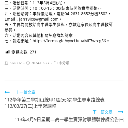
二、活動日期：113年5月4日(六)。
三、活動時間：10：00-15：00(結束時間依實際調整)。
四、活動洽詢：李靜儀助理，電話04-2631-8652分機3502，
Email：jan19ice@gmail.com。
五、主要為開放給高中職學生參與，亦歡迎家長及高中職教師
參與。
六、活動內容及其他相關訊息詳如簡章。
七、報名網址：https://forms.gle/vyxcUuuaMF7wrcg56。
瀏覽次數:
271
Post
Post
Post
hlvs302
2024-03-27
未分類
author:
published:
category:
Read
上一篇文章
112學年第二學期山線甲1區(元發)學生專車路線表
more
113/03/27(三)上學起調整
articles
下一篇文章
113年4月9日星期二高一學生實彈射擊體驗停課公告￼