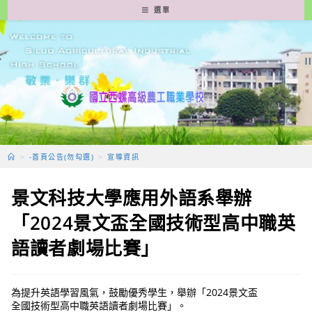
跳
選單
轉
至
主
要
內
容
>
-首頁公告(勿勾選)
>
宣導資訊
景文科技大學應用外語系舉辦
「2024景文盃全國技術型高中職英
語讀者劇場比賽」
為提升英語學習風氣，鼓勵優秀學生，舉辦「2024景文盃
全國技術型高中職英語讀者劇場比賽」。