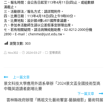
二、報名時間：自公告日起至113年4月11日(四)止，或組數額
滿截止。
三、活動辦法／報名方式：請詳閱附件。
四、比賽日期：113年4月18日(四)上午9時00分。
五、比賽地點：設計館4樓L401國際會議廳。
六、參加本活動師生請以公差假事宜辦理出席。
七、若有相關疑問，請洽詢陳純勉助教，02-8212-2000分機
2890，E-mail：chenme@just.edu.tw。
瀏覽次數:
303
Post
Post
Post
hlvs302
2024-03-27
宣導資訊
author:
published:
category:
Read
上一篇文章
景文科技大學應用外語系舉辦「2024景文盃全國技術型高
more
中職英語讀者劇場比賽
articles
下一篇文章
雲林縣政府辦理「媽祖文化藝術饗宴-藝韻繪影」藝術特展