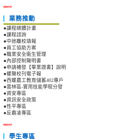
more
業務推動
●課程總體計畫
●課程諮詢
●中途離校填報
●員工協助方案
●職業安全衛生管理
●內部控制聲明書
●申請補發【畢業證書】說明
●螺聲校刊電子報
●西螺農工教育儲蓄402專戶
●雲林區-實用技能學程分發
●資安專區
●資訊安全政策
●性平專區
●反霸凌專區
more
學生專區