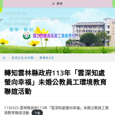
跳
選單
轉
至
主
要
內
容
>
-首頁公告(勿勾選)
>
教職員公告
轉知雲林縣政府113年「雲深知處
螢向幸福」未婚公教員工環境教育
聯誼活動
1130325-雲林縣政府113年「雲深知處螢向幸福」未婚公教員工環
境教育聯誼活動
下載