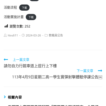
活動流程
下載
活動實施計畫
下載
瀏覽次數:
252
Post
Post
Post
hlvs611
2024-03-26
教職員公告
author:
published:
category:
Read
上一篇文章
請勿自力行館車道上逕行上下樓
more
下一篇文章
articles
113年4月9日星期二高一學生實彈射擊體驗停課公告￼
相關內容