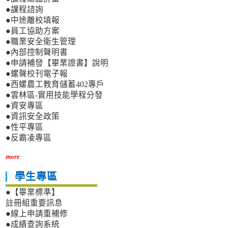
●課程諮詢
●中途離校填報
●員工協助方案
●職業安全衛生管理
●內部控制聲明書
●申請補發【畢業證書】說明
●螺聲校刊電子報
●西螺農工教育儲蓄402專戶
●雲林區-實用技能學程分發
●資安專區
●資訊安全政策
●性平專區
●反霸凌專區
more
學生專區
●【畢業標準】
註冊組重要訊息
●線上申請重補修
●成績查詢系統