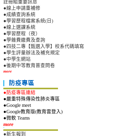
註冊組重要訊息
●線上申請重補修
●成績查詢系統
●學習歷程檔案系統(日)
●線上選課系統
●學習歷程（夜）
●學雜費繳費及查詢
●四技二專【甄選入學】校系代碼填寫
●學生評量辦法及補充規定
●中學生網站
●後期中等教育普查問卷
more
防疫專區
●防疫專區連結
●嚴重特殊傳染性肺炎專區
●Google meet
●Google教育版(教育雲登入)
●微軟 Teams
新生專區
more
●新生報到