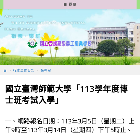
跳
選單
轉
至
主
要
內
容
>
行政單位公告
>
輔導室
國立臺灣師範大學「113學年度博
士班考試入學」
一、網路報名日期：113年3月5日（星期二）上
午9時至113年3月14日（星期四）下午5時止。