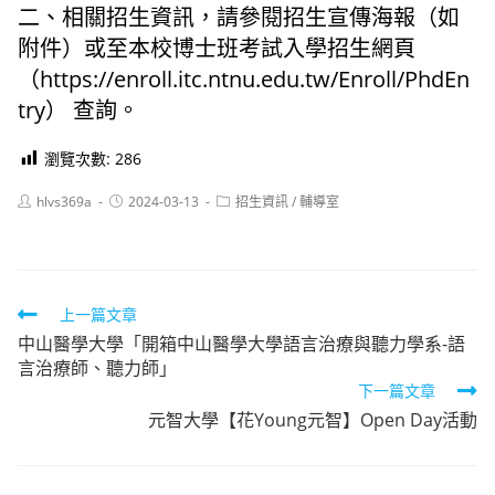
二、相關招生資訊，請參閱招生宣傳海報（如
附件）或至本校博士班考試入學招生網頁
（https://enroll.itc.ntnu.edu.tw/Enroll/PhdEn
try） 查詢。
瀏覽次數:
286
Post
Post
Post
hlvs369a
2024-03-13
招生資訊
/
輔導室
author:
published:
category:
Read
上一篇文章
中山醫學大學「開箱中山醫學大學語言治療與聽力學系-語
more
言治療師、聽力師」
articles
下一篇文章
元智大學【花Young元智】Open Day活動