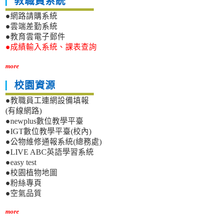
教職員系統
●網路請購系統
●雲端差勤系統
●教育雲電子郵件
●成績輸入系統、課表查詢
more
校園資源
●教職員工連網設備填報
(有線網路)
●newplus數位教學平臺
●IGT數位教學平臺(校內)
●公物維修通報系統(總務處)
●LIVE ABC英語學習系統
●easy test
●校園植物地圖
●粉絲專頁
●空氣品質
more