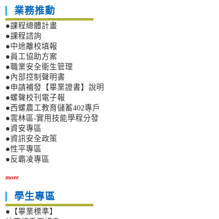
業務推動
●課程總體計畫
●課程諮詢
●中途離校填報
●員工協助方案
●職業安全衛生管理
●內部控制聲明書
●申請補發【畢業證書】說明
●螺聲校刊電子報
●西螺農工教育儲蓄402專戶
●雲林區-實用技能學程分發
●資安專區
●資訊安全政策
●性平專區
●反霸凌專區
more
學生專區
●【畢業標準】