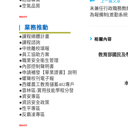
Read
上一篇文章
●空氣品質
未兼任行政職務教
more
為報備制(差勤系統
articles
more
業務推動
●課程總體計畫
相關內容
●課程諮詢
●中途離校填報
教育部國民及
●員工協助方案
●職業安全衛生管理
●內部控制聲明書
●申請補發【畢業證書】說明
●螺聲校刊電子報
●西螺農工教育儲蓄402專戶
●雲林區-實用技能學程分發
●資安專區
●資訊安全政策
●性平專區
●反霸凌專區
more