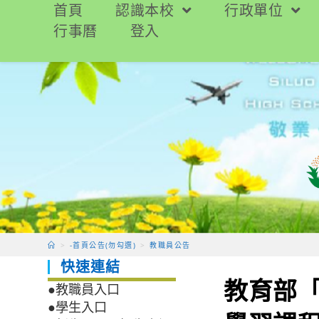
跳
首頁
認識本校
行政單位
轉
行事曆
登入
至
主
要
內
容
>
-首頁公告(勿勾選)
>
教職員公告
快速連結
教育部
●教職員入口
●學生入口