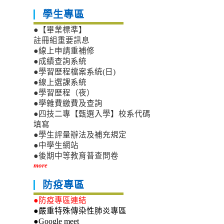
學生專區
●【畢業標準】
註冊組重要訊息
●線上申請重補修
●成績查詢系統
●學習歷程檔案系統(日)
●線上選課系統
●學習歷程（夜）
●學雜費繳費及查詢
●四技二專【甄選入學】校系代碼
填寫
●學生評量辦法及補充規定
●中學生網站
●後期中等教育普查問卷
more
防疫專區
●防疫專區連結
●嚴重特殊傳染性肺炎專區
●Google meet