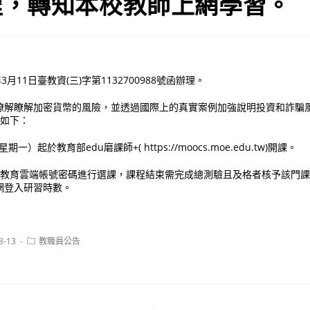
程，轉知本校教師上網學習。
月11日臺教資(三)字第1132700988號函辦理。
瞭解瞭解加密貨幣的風險，並透過國際上的真實案例加強說明投資和詐騙
明如下：
期一）起於教育部edu磨課師+( https://moocs.moe.edu.tw)開課。
申請教育雲端帳號密碼進行選課，課程結束需完成總測驗且及格者核予該門
網登入研習時數。
Post
3-13
教職員公告
category: