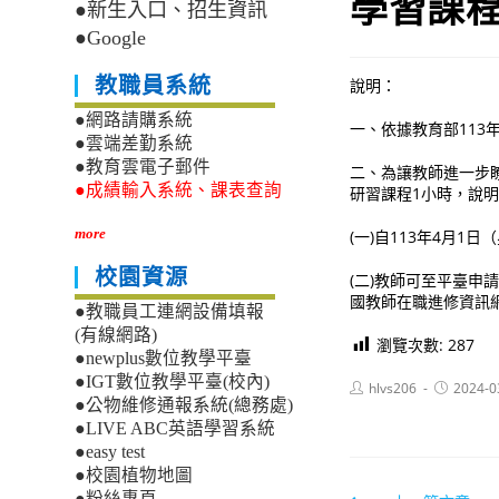
學習課
●新生入口、招生資訊
●Google
教職員系統
說明：
●網路請購系統
一、依據教育部113年3
●雲端差勤系統
●教育雲電子郵件
二、為讓教師進一步
●成績輸入系統、課表查詢
研習課程1小時，說
more
(一)自113年4月1日（星
校園資源
(二)教師可至平臺
國教師在職進修資訊
●教職員工連網設備填報
(有線網路)
瀏覽次數:
287
●newplus數位教學平臺
●IGT數位教學平臺(校內)
Post
Post
hlvs206
2024-0
author:
published:
●公物維修通報系統(總務處)
●LIVE ABC英語學習系統
●easy test
●校園植物地圖
●粉絲專頁