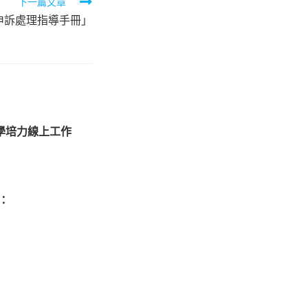
下一篇文章
申訴處理指導手冊」
學培力線上工作
：