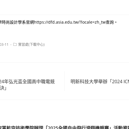
學系官網https://dfd.asia.edu.tw/?locale=zh_tw查詢。
Post
03-11
實習處(下載中心)
:
category:
24年弘光盃全國高中職電競
明新科技大學舉辦「2024 I
對決」
空軍航空技術學院辦理「2025全國自由飛行滑翔機競賽」活動資