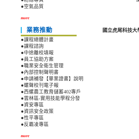
●空氣品質
more
國立虎尾科技大學
業務推動
●課程總體計畫
●課程諮詢
●中途離校填報
●員工協助方案
●職業安全衛生管理
●內部控制聲明書
●申請補發【畢業證書】說明
●螺聲校刊電子報
●西螺農工教育儲蓄402專戶
●雲林區-實用技能學程分發
●資安專區
●資訊安全政策
●性平專區
●反霸凌專區
more