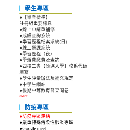
學生專區
●【畢業標準】
註冊組重要訊息
●線上申請重補修
●成績查詢系統
●學習歷程檔案系統(日)
●線上選課系統
●學習歷程（夜）
●學雜費繳費及查詢
●四技二專【甄選入學】校系代碼
填寫
●學生評量辦法及補充規定
●中學生網站
●後期中等教育普查問卷
more
防疫專區
●防疫專區連結
●嚴重特殊傳染性肺炎專區
●Google meet