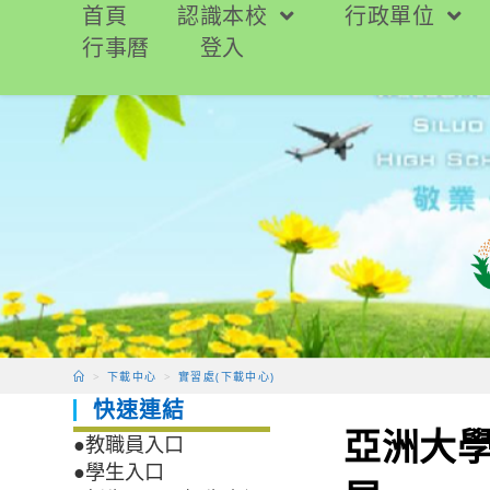
跳
首頁
認識本校
行政單位
轉
行事曆
登入
至
主
要
內
容
>
下載中心
>
實習處(下載中心)
快速連結
亞洲大
●教職員入口
●學生入口