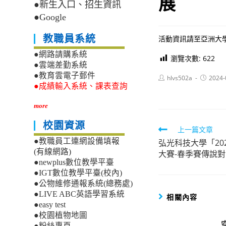
展
●新生入口、招生資訊
●Google
教職員系統
活動資訊請至亞洲大學時尚設計
●網路請購系統
瀏覽次數:
622
●雲端差勤系統
●教育雲電子郵件
Post
Post
hlvs502a
2024-
author:
published
●成績輸入系統、課表查詢
more
校園資源
Read
上一篇文章
●教職員工連網設備填報
弘光科技大學「20
more
(有線網路)
大賽-春季賽傳說
articles
●newplus數位教學平臺
●IGT數位教學平臺(校內)
●公物維修通報系統(總務處)
●LIVE ABC英語學習系統
相關內容
●easy test
●校園植物地圖
●粉絲專頁