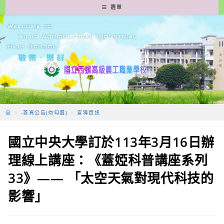
跳
選單
轉
至
主
要
內
容
>
-首頁公告(勿勾選)
>
宣導資訊
國立中央大學訂於113年3月16日辦
理線上講座：《蓋婭科普講座系列
33》—— 「太空天氣對現代科技的
影響」