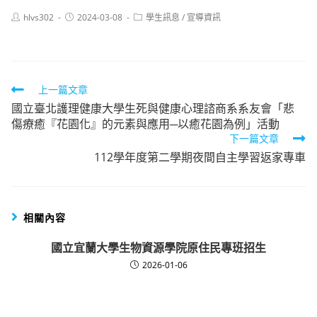
Post
Post
Post
hlvs302
2024-03-08
學生訊息
/
宣導資訊
author:
published:
category:
Read
上一篇文章
國立臺北護理健康大學生死與健康心理諮商系系友會「悲
more
傷療癒『花園化』的元素與應用─以癒花園為例」活動
articles
下一篇文章
112學年度第二學期夜間自主學習返家專車
相關內容
國立宜蘭大學生物資源學院原住民專班招生
2026-01-06