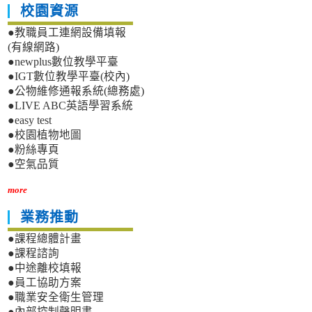
校園資源
●教職員工連網設備填報
(有線網路)
●newplus數位教學平臺
●IGT數位教學平臺(校內)
●公物維修通報系統(總務處)
●LIVE ABC英語學習系統
●easy test
●校園植物地圖
●粉絲專頁
●空氣品質
more
業務推動
●課程總體計畫
●課程諮詢
●中途離校填報
●員工協助方案
●職業安全衛生管理
●內部控制聲明書