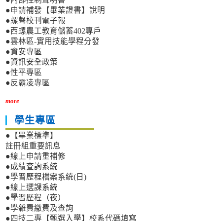
●申請補發【畢業證書】說明
●螺聲校刊電子報
●西螺農工教育儲蓄402專戶
●雲林區-實用技能學程分發
●資安專區
●資訊安全政策
●性平專區
●反霸凌專區
more
學生專區
●【畢業標準】
註冊組重要訊息
●線上申請重補修
●成績查詢系統
●學習歷程檔案系統(日)
●線上選課系統
●學習歷程（夜）
●學雜費繳費及查詢
●四技二專【甄選入學】校系代碼填寫