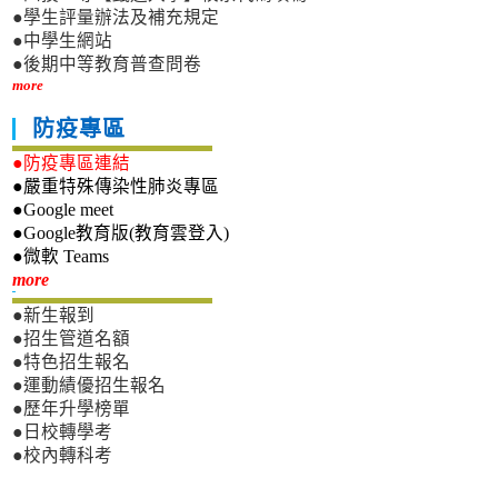
●學生評量辦法及補充規定
●中學生網站
●後期中等教育普查問卷
more
防疫專區
●防疫專區連結
●嚴重特殊傳染性肺炎專區
●Google meet
●Google教育版(教育雲登入)
●微軟 Teams
新生專區
more
●新生報到
●招生管道名額
●特色招生報名
●運動績優招生報名
●歷年升學榜單
●日校轉學考
●校內轉科考