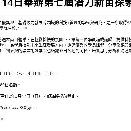
4月14日舉辦第七屆潛力新苗探
優異理工基礎致力發展跨領域的科技+管理的學術與研究，是一所取得AA
管學院名校之一。
的週末兩日營隊，在輕鬆愉快的氛圍下，讓每一位學員滿載而歸。提供科
講座，為學員指引未來生涯發展方向。邀請優秀的學長姐們，分享修課與
賽，讓參與的學員認識本院也結識來自各地的同儕，培養思考分析和溝通
年4月13日（六）-4月14日（日）。
80個名額。
起至113年3月17日（日），額滿將提前截止。
reurl.cc/j3O2gm。
件。