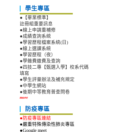
學生專區
●【畢業標準】
註冊組重要訊息
●線上申請重補修
●成績查詢系統
●學習歷程檔案系統(日)
●線上選課系統
●學習歷程（夜）
●學雜費繳費及查詢
●四技二專【甄選入學】校系代碼
填寫
●學生評量辦法及補充規定
●中學生網站
●後期中等教育普查問卷
more
防疫專區
●防疫專區連結
●嚴重特殊傳染性肺炎專區
●Google meet