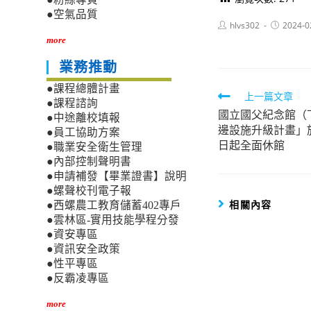
●空氣品質
Post
Post
hlvs302
2024-0
author:
published:
more
業務推動
●課程總體計畫
Read
上一篇文章
●課程諮詢
國立國父紀念館（
more
●中途離校填報
邊設施升級計畫」施
●員工協助方案
articles
日起全面休館
●職業安全衛生管理
●內部控制聲明書
●申請補發【畢業證書】說明
●螺聲校刊電子報
相關內容
●西螺農工教育儲蓄402專戶
●雲林區-實用技能學程分發
●資安專區
●資訊安全政策
●性平專區
●反霸凌專區
more