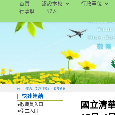
跳
首頁
認識本校
行政單位
轉
行事曆
登入
至
主
要
內
容
>
-首頁公告(勿勾選)
>
宣導資訊
快速連結
國立清華
●教職員入口
●學生入口