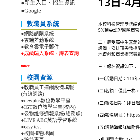
13日-
●新生入口、招生資訊
●Google
教職員系統
本校科技管理學院結合
5%頂尖認證國際商
●網路請購系統
●雲端差勤系統
二、最受高中生喜愛
●教育雲電子郵件
設備，安排頂尖教授
●成績輸入系統、課表查詢
地遊戲和商業提案競
三、報名資訊如下：
more
校園資源
(一)活動日期：113
●教職員工連網設備填報
(二)名額：僅此一梯，
(有線網路)
●newplus數位教學平臺
(三)報名日期：即日
●IGT數位教學平臺(校內)
●公物維修通報系統(總務處)
(四)報名網址：https://
●LIVE ABC英語學習系統
(五)活動海報詳如附
●easy test
●校園植物地圖
瀏覽次數:
271
●粉絲專頁