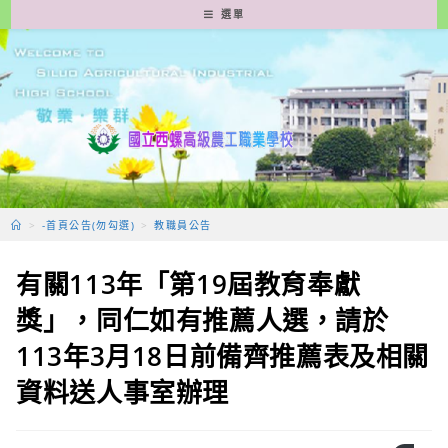
跳
選單
轉
至
主
要
內
容
>
-首頁公告(勿勾選)
>
教職員公告
有關113年「第19屆教育奉獻
獎」，同仁如有推薦人選，請於
113年3月18日前備齊推薦表及相關
資料送人事室辦理