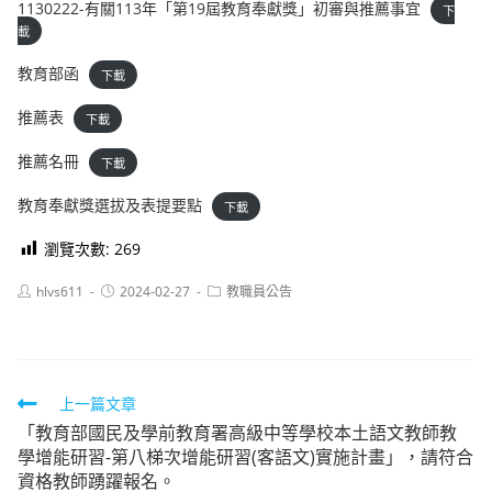
1130222-有關113年「第19屆教育奉獻獎」初審與推薦事宜
下
載
教育部函
下載
推薦表
下載
推薦名冊
下載
教育奉獻獎選拔及表提要點
下載
瀏覽次數:
269
Post
Post
Post
hlvs611
2024-02-27
教職員公告
author:
published:
category:
Read
上一篇文章
「教育部國民及學前教育署高級中等學校本土語文教師教
more
學增能研習-第八梯次增能研習(客語文)實施計畫」，請符合
articles
資格教師踴躍報名。