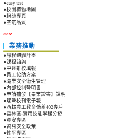
●easy test
●校園植物地圖
●粉絲專頁
●空氣品質
more
業務推動
●課程總體計畫
●課程諮詢
●中途離校填報
●員工協助方案
●職業安全衛生管理
●內部控制聲明書
●申請補發【畢業證書】說明
●螺聲校刊電子報
●西螺農工教育儲蓄402專戶
●雲林區-實用技能學程分發
●資安專區
●資訊安全政策
●性平專區