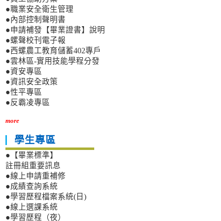
●職業安全衛生管理
●內部控制聲明書
●申請補發【畢業證書】說明
●螺聲校刊電子報
●西螺農工教育儲蓄402專戶
●雲林區-實用技能學程分發
●資安專區
●資訊安全政策
●性平專區
●反霸凌專區
more
學生專區
●【畢業標準】
註冊組重要訊息
●線上申請重補修
●成績查詢系統
●學習歷程檔案系統(日)
●線上選課系統
●學習歷程（夜）