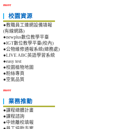
more
校園資源
●教職員工連網設備填報
(有線網路)
●newplus數位教學平臺
●IGT數位教學平臺(校內)
●公物維修通報系統(總務處)
●LIVE ABC英語學習系統
●easy test
●校園植物地圖
●粉絲專頁
●空氣品質
more
業務推動
●課程總體計畫
●課程諮詢
●中途離校填報
●員工協助方案