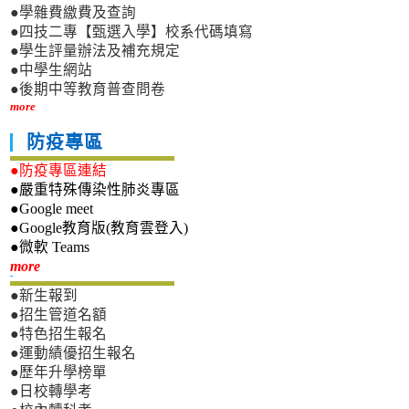
●學雜費繳費及查詢
●四技二專【甄選入學】校系代碼填寫
●學生評量辦法及補充規定
●中學生網站
●後期中等教育普查問卷
more
防疫專區
●防疫專區連結
●嚴重特殊傳染性肺炎專區
●Google meet
●Google教育版(教育雲登入)
●微軟 Teams
新生專區
more
●新生報到
●招生管道名額
●特色招生報名
●運動績優招生報名
●歷年升學榜單
●日校轉學考