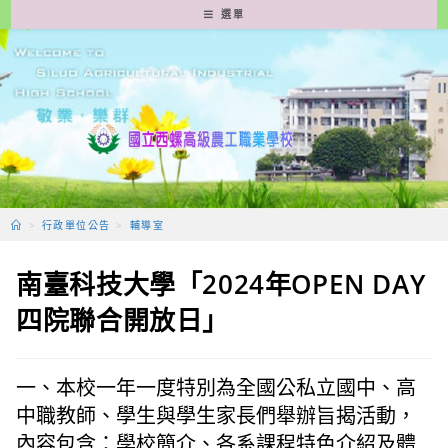
跳
選單
轉
至
主
要
內
容
>
行政單位公告
>
輔導室
南臺科技大學「2024年OPEN DAY
四院聯合開放日」
一、本校一年一度特別為全國公私立國中、高
中職教師、學生與學生家長們舉辦旨揭活動，
內容包含：學校簡介、各系課程特色介紹及體