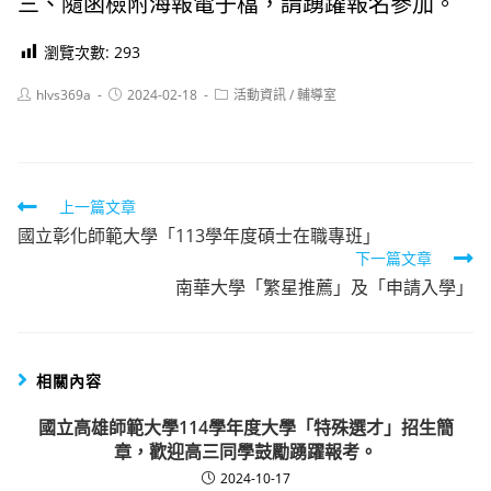
三、隨函檢附海報電子檔，請踴躍報名參加。
瀏覽次數:
293
Post
Post
Post
hlvs369a
2024-02-18
活動資訊
/
輔導室
author:
published:
category:
Read
上一篇文章
國立彰化師範大學「113學年度碩士在職專班」
more
下一篇文章
articles
南華大學「繁星推薦」及「申請入學」
相關內容
國立高雄師範大學114學年度大學「特殊選才」招生簡
章，歡迎高三同學鼓勵踴躍報考。
2024-10-17