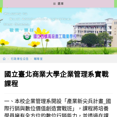
跳
選單
轉
至
主
要
內
容
>
行政單位公告
>
輔導室
國立臺北商業大學企業管理系實戰
課程
一、本校企業管理系開設「產業新尖兵計畫_國
際行銷與數位價值創造實戰班」，課程將培養
學員擁有全方位的數位行銷能力，並透過在課