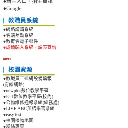
●新生入口、招生資訊
●Google
教職員系統
●網路請購系統
●雲端差勤系統
●教育雲電子郵件
●成績輸入系統、課表查詢
more
校園資源
●教職員工連網設備填報
(有線網路)
●newplus數位教學平臺
●IGT數位教學平臺(校內)
●公物維修通報系統(總務處)
●LIVE ABC英語學習系統
●easy test
●校園植物地圖
●粉絲專頁