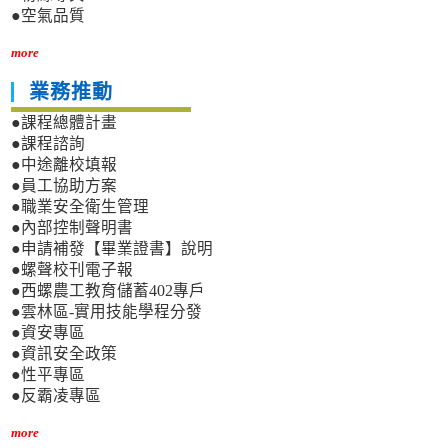
●空氣品質
more
業務推動
●課程總體計畫
●課程諮詢
●中途離校填報
●員工協助方案
●職業安全衛生管理
●內部控制聲明書
●申請補發【畢業證書】說明
●螺聲校刊電子報
●西螺農工教育儲蓄402專戶
●雲林區-實用技能學程分發
●資安專區
●資訊安全政策
●性平專區
●反霸凌專區
more