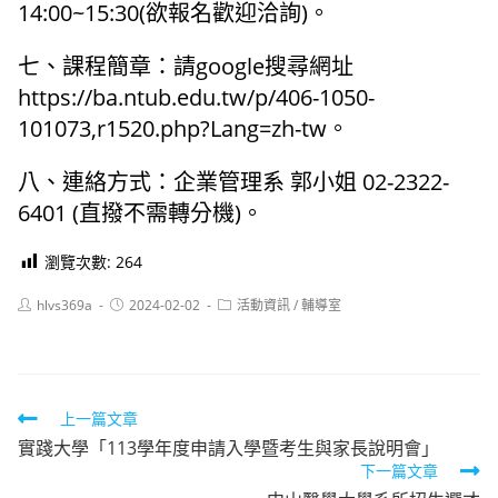
14:00~15:30(欲報名歡迎洽詢)。
七、課程簡章：請google搜尋網址
https://ba.ntub.edu.tw/p/406-1050-
101073,r1520.php?Lang=zh-tw。
八、連絡方式：企業管理系 郭小姐 02-2322-
6401 (直撥不需轉分機)。
瀏覽次數:
264
Post
Post
Post
hlvs369a
2024-02-02
活動資訊
/
輔導室
author:
published:
category:
Read
上一篇文章
實踐大學「113學年度申請入學暨考生與家長說明會」
more
下一篇文章
articles