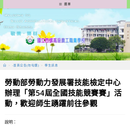
跳
選單
轉
至
主
要
內
容
>
-首頁公告(勿勾選)
>
學生訊息
勞動部勞動力發展署技能檢定中心
辦理「第54屆全國技能競賽賽」活
動，歡迎師生踴躍前往參觀
說明：