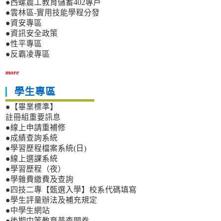
●西螺農工教育儲蓄402專戶
●雲林區-實用技能學程分發
●資安專區
●資訊安全政策
●性平專區
●反霸凌專區
more
學生專區
●【畢業標準】
註冊組重要訊息
●線上申請重補修
●成績查詢系統
●學習歷程檔案系統(日)
●線上選課系統
●學習歷程（夜）
●學雜費繳費及查詢
●四技二專【甄選入學】校系代碼填寫
●學生評量辦法及補充規定
●中學生網站
●後期中等教育普查問卷