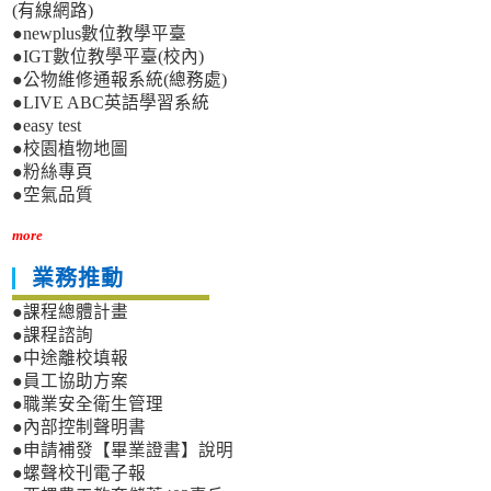
(有線網路)
●newplus數位教學平臺
●IGT數位教學平臺(校內)
●公物維修通報系統(總務處)
●LIVE ABC英語學習系統
●easy test
●校園植物地圖
●粉絲專頁
●空氣品質
more
業務推動
●課程總體計畫
●課程諮詢
●中途離校填報
●員工協助方案
●職業安全衛生管理
●內部控制聲明書
●申請補發【畢業證書】說明
●螺聲校刊電子報