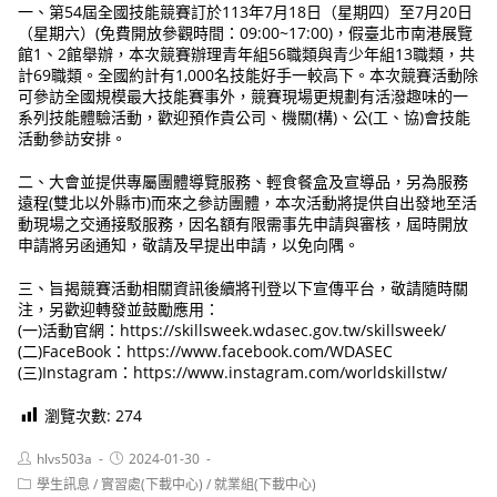
一、第54屆全國技能競賽訂於113年7月18日（星期四）至7月20日
（星期六）(免費開放參觀時間：09:00~17:00)，假臺北市南港展覽
館1、2館舉辦，本次競賽辦理青年組56職類與青少年組13職類，共
計69職類。全國約計有1,000名技能好手一較高下。本次競賽活動除
可參訪全國規模最大技能賽事外，競賽現場更規劃有活潑趣味的一
系列技能體驗活動，歡迎預作貴公司、機關(構)、公(工、協)會技能
活動參訪安排。
二、大會並提供專屬團體導覽服務、輕食餐盒及宣導品，另為服務
遠程(雙北以外縣市)而來之參訪團體，本次活動將提供自出發地至活
動現場之交通接駁服務，因名額有限需事先申請與審核，屆時開放
申請將另函通知，敬請及早提出申請，以免向隅。
三、旨揭競賽活動相關資訊後續將刊登以下宣傳平台，敬請隨時關
注，另歡迎轉發並鼓勵應用：
(一)活動官網：https://skillsweek.wdasec.gov.tw/skillsweek/
(二)FaceBook：https://www.facebook.com/WDASEC
(三)Instagram：https://www.instagram.com/worldskillstw/
瀏覽次數:
274
Post
Post
hlvs503a
2024-01-30
author:
published:
Post
學生訊息
/
實習處(下載中心)
/
就業組(下載中心)