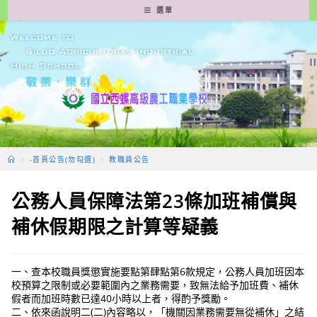
跳
選單
轉
至
主
要
內
容
>
-首頁公告(勿勾選)
>
教職員公告
公務人員保障法第23條加班補償與
補休假期限之計算等疑義
一、查本校職員獎懲實施要點第肆點第6款規定，公務人員加班因本
校預算之限制或必要範圍內之業務需要，致無法給予加班費、補休
假者而加班時數已達40小時以上者，得酌予獎勵。
二、依來函說明二(二)內容略以，「機關因業務需要無從補休」之結