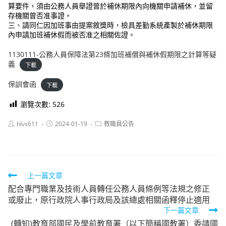
算要件，須由公務人員舉證曾於補休期限內向機關申請補休，並留
存機關曾否准事證。
三、請同仁因加班事由提案敘獎時，檢具差勤系統產製於補休期限
內申請加班補休假而被否准之相關佐證。
1130111-公務人員保障法第23條加班補償與補休假期限之計算等疑
義
下載
保訓會函
下載
瀏覽次數:
526
Post
Post
Post
hlvs611
2024-01-19
教職員公告
author:
published:
category:
Read
上一篇文章
配合專門職業及技術人員轉任公務人員條例等法規之修正
more
或廢止，原行政院人事行政局及該總處相關函釋停止適用
articles
下一篇文章
(轉知)教育部國民及學前教育署（以下簡稱國教署）委請國