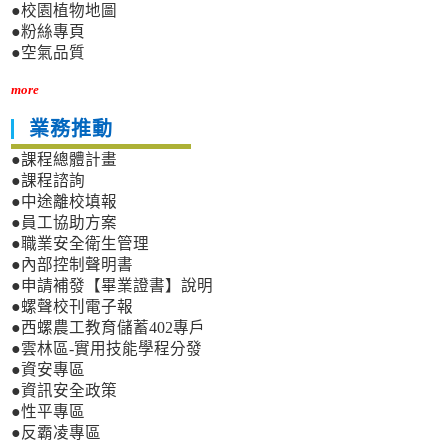
●校園植物地圖
●粉絲專頁
●空氣品質
more
業務推動
●課程總體計畫
●課程諮詢
●中途離校填報
●員工協助方案
●職業安全衛生管理
●內部控制聲明書
●申請補發【畢業證書】說明
●螺聲校刊電子報
●西螺農工教育儲蓄402專戶
●雲林區-實用技能學程分發
●資安專區
●資訊安全政策
●性平專區
●反霸凌專區