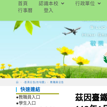
跳
首頁
認識本校
行政單位
轉
行事曆
登入
至
主
要
內
容
>
-首頁公告(勿勾選)
>
教職員公告
快速連結
茲因臺
●教職員入口
●學生入口