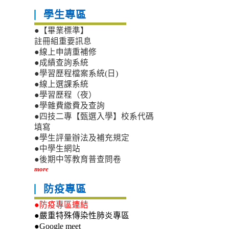
學生專區
●【畢業標準】
註冊組重要訊息
●線上申請重補修
●成績查詢系統
●學習歷程檔案系統(日)
●線上選課系統
●學習歷程（夜）
●學雜費繳費及查詢
●四技二專【甄選入學】校系代碼
填寫
●學生評量辦法及補充規定
●中學生網站
●後期中等教育普查問卷
more
防疫專區
●防疫專區連結
●嚴重特殊傳染性肺炎專區
●Google meet