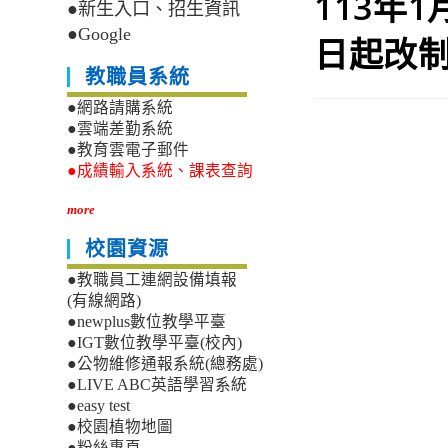
113年1
●新生入口、招生資訊
●Google
日起改
教職員系統
●網路請購系統
●雲端差勤系統
●教育雲電子郵件
●成績輸入系統、課表查詢
more
校園資源
●教職員工連網設備填報
(有線網路)
●newplus數位教學平臺
●IGT數位教學平臺(校內)
●公物維修通報系統(總務處)
●LIVE ABC英語學習系統
●easy test
●校園植物地圖
●粉絲專頁