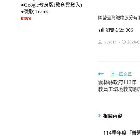
●Google教育版(教育雲登入)
●微軟 Teams
國營臺灣鐵路股分有
more
瀏覽次數:
306
Post
Post
hlvs611
2024-0
author:
published:
Read
上一篇文章
雲林縣政府113
more
教員工環境教育聯
articles
相關內容
114學年度「