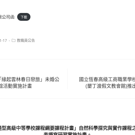
限公司函
下載
Post
1-17
教職員公告
category:
年「緣起雲林春日戀旅」未婚公
國立恆春高級工商職業學
誼活動實施計畫
(墾丁渡假文教會館)推
普通型高級中等學校課程綱要課程計畫」自然科學探究與實作課程
表撰寫研習實施計畫。