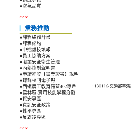
●空氣品質
more
業務推動
●課程總體計畫
●課程諮詢
●中途離校填報
●員工協助方案
●職業安全衛生管理
●內部控制聲明書
●申請補發【畢業證書】說明
●螺聲校刊電子報
1130116-交通
●西螺農工教育儲蓄402專戶
●雲林區-實用技能學程分發
●資安專區
●資訊安全政策
●性平專區
●反霸凌專區
more