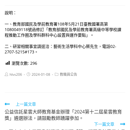
說明：
一、教育部國民及學前教育署108年5月21日臺教國署高第
1080049118號函修訂「教育部國民及學前教育署高級中等學校課
程推動工作圈及學科群科中心設置與運作要點」。
二、研習相關事宜請逕洽：藝術生活學科中心蔡先生，電話02-
2707-5215#173。
瀏覽次數:
296
Post
Post
Post
hlvs206
2024-01-08
教職員公告
author:
published:
category:
Read
上一篇文章
公益信託星雲大師教育基金辦理「2024第十二屆星雲教育
more
獎」遴選辦法，請鼓勵教師踴躍參加。
articles
下一篇文章