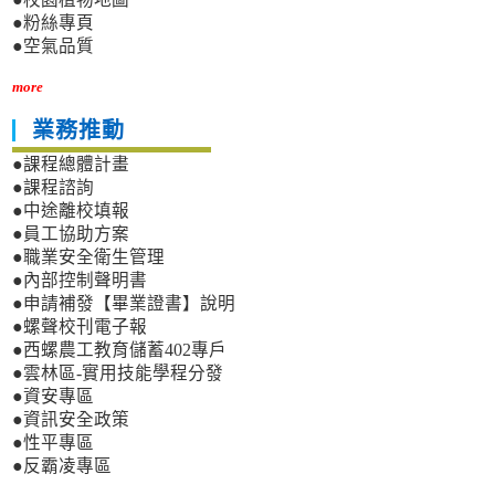
●粉絲專頁
●空氣品質
more
業務推動
●課程總體計畫
●課程諮詢
●中途離校填報
●員工協助方案
●職業安全衛生管理
●內部控制聲明書
●申請補發【畢業證書】說明
●螺聲校刊電子報
●西螺農工教育儲蓄402專戶
●雲林區-實用技能學程分發
●資安專區
●資訊安全政策
●性平專區
●反霸凌專區