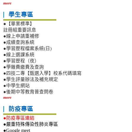
more
學生專區
●【畢業標準】
註冊組重要訊息
●線上申請重補修
●成績查詢系統
●學習歷程檔案系統(日)
●線上選課系統
●學習歷程（夜）
●學雜費繳費及查詢
●四技二專【甄選入學】校系代碼填寫
●學生評量辦法及補充規定
●中學生網站
●後期中等教育普查問卷
more
防疫專區
●防疫專區連結
●嚴重特殊傳染性肺炎專區
●Google meet