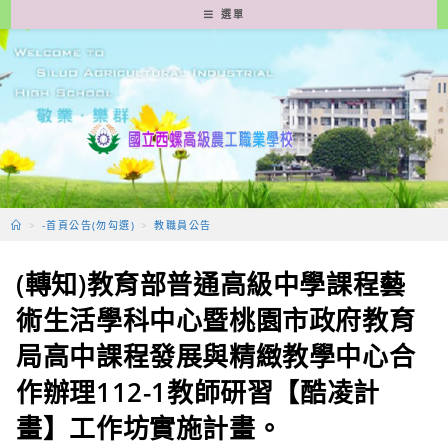
跳
選單
轉
至
主
要
內
容
>
-首頁公告(勿勾選)
>
教職員公告
(轉知)教育部普通高級中學課程藝
術生活學科中心暨桃園市政府教育
局高中課程發展與精緻教學中心合
作辦理112-1教師研習【酷凌計
畫】工作坊實施計畫。