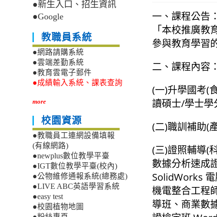
●新生入口、招生資訊
一、課程公告：
●Google
「本校推廣教育中心
教職員系統
參與教育學習
●網路請購系統
●雲端差勤系統
二、課程內容
●教育雲電子郵件
●成績輸入系統、課表查詢
(一)升學國考
讀碩士/學士學
more
校園資源
(二)職訓補助
●教職員工連網設備填報
(有線網路)
(三)證照輔導
●newplus數位教學平臺
數據分析速成證
●IGT數位教學平臺(校內)
SolidWo
●公物維修通報系統(總務處)
●LIVE ABC英語學習系統
機電整合工程師
●easy test
導班、商業數據
●校園植物地圖
●粉絲專頁