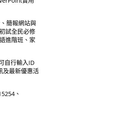
erPoint實用
術、簡報網站與
初試全民必修
語進階班、家
。
 （可自行輸入ID
資訊及最新優惠活
5254、