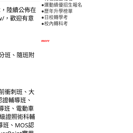
●運動績優招生報名
章，陸續公佈在
●歷年升學榜單
tw/，歡迎有意
●日校轉學考
●校內轉科考
more
學分班、隨班附
考前衝刺班、大
際認證輔導班、
輔導班、電動車
丙級證照術科輔
導班、MOS認