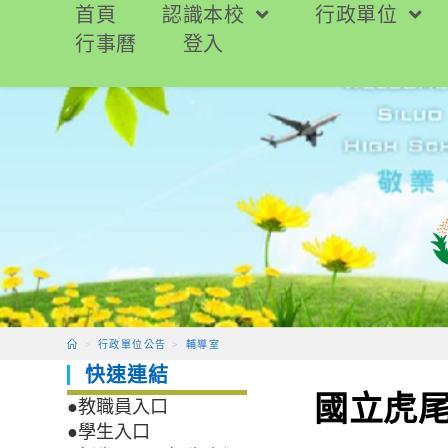
跳
首頁
認識本校
行政單位
轉
行事曆
登入
至
主
要
內
容
>
行政單位公告
>
輔導室
快速連結
國立虎
●教職員入口
●學生入口