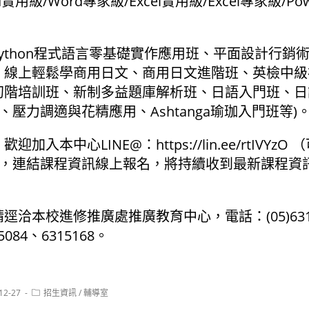
實用級/Word專家級/Excel實用級/Excel專家級/Pow
(Python程式語言零基礎實作應用班、平面設計行銷
、線上輕鬆學商用日文、商用日文進階班、英檢中級
初階培訓班、新制多益題庫解析班、日語入門班、日
、壓力調適與花精應用、Ashtanga瑜珈入門班等)
加入本中心LINE@：https://lin.ee/rtIVYzO
ws ），連結課程資訊線上報名，將持續收到最新課程
逕洽本校進修推廣處推廣教育中心，電話：(05)631
5084、6315168。
Post
12-27
招生資訊
/
輔導室
:
category: