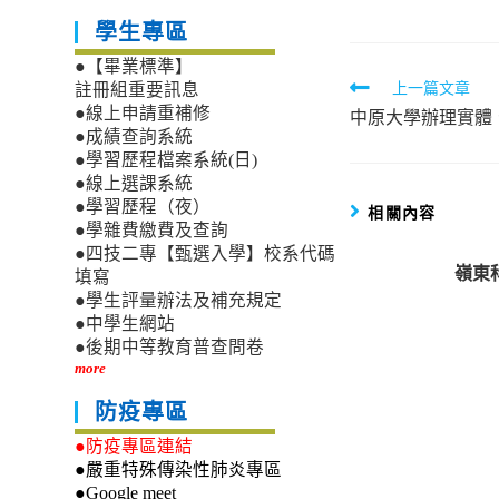
學生專區
●【畢業標準】
Read
上一篇文章
註冊組重要訊息
●線上申請重補修
中原大學辦理實體
more
●成績查詢系統
articles
●學習歷程檔案系統(日)
●線上選課系統
●學習歷程（夜）
相關內容
●學雜費繳費及查詢
●四技二專【甄選入學】校系代碼
嶺東
填寫
●學生評量辦法及補充規定
●中學生網站
●後期中等教育普查問卷
more
防疫專區
●防疫專區連結
●嚴重特殊傳染性肺炎專區
●Google meet