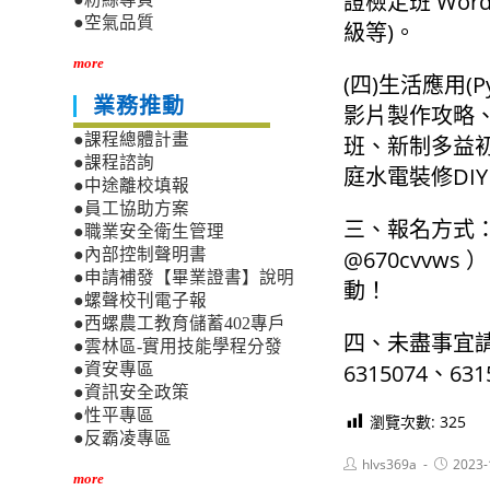
證檢定班 Word
●空氣品質
級等)。
more
(四)生活應用
業務推動
影片製作攻略
●課程總體計畫
班、新制多益
●課程諮詢
庭水電裝修DIY
●中途離校填報
●員工協助方案
三、報名方式：歡迎
●職業安全衛生管理
@670cvv
●內部控制聲明書
●申請補發【畢業證書】說明
動！
●螺聲校刊電子報
●西螺農工教育儲蓄402專戶
四、未盡事宜請
●雲林區-實用技能學程分發
6315074、631
●資安專區
●資訊安全政策
●性平專區
瀏覽次數:
325
●反霸凌專區
Post
Post
hlvs369a
2023-
author:
published
more