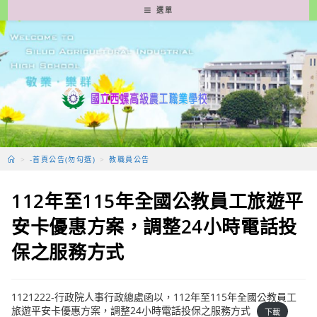
跳
選單
轉
至
主
要
內
容
>
-首頁公告(勿勾選)
>
教職員公告
112年至115年全國公教員工旅遊平
安卡優惠方案，調整24小時電話投
保之服務方式
1121222-行政院人事行政總處函以，112年至115年全國公教員工
旅遊平安卡優惠方案，調整24小時電話投保之服務方式
下載