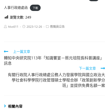
人事行政總處函
下載
瀏覽次數:
249
Post
Post
Post
hlvs611
2023-12-26
教職員公告
author:
published:
category:
Read
上一篇文章
轉知中央研究院113年「知識饗宴－蔡元培院長科普講座」
more
訊息
articles
下一篇文章
有關行政院人事行政總處公務人力發展學院與國立政治大
學社會科學學院行政管理碩士學程合辦「政策創新學分
班」並提供免費名額一案
相關內容