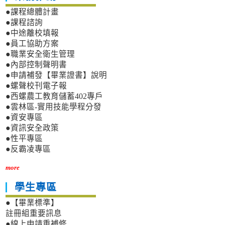
●課程總體計畫
●課程諮詢
●中途離校填報
●員工協助方案
●職業安全衛生管理
●內部控制聲明書
●申請補發【畢業證書】說明
●螺聲校刊電子報
●西螺農工教育儲蓄402專戶
●雲林區-實用技能學程分發
●資安專區
●資訊安全政策
●性平專區
●反霸凌專區
more
學生專區
●【畢業標準】
註冊組重要訊息
●線上申請重補修