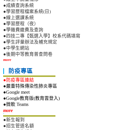
●成績查詢系統
●學習歷程檔案系統(日)
●線上選課系統
●學習歷程（夜）
●學雜費繳費及查詢
●四技二專【甄選入學】校系代碼填寫
●學生評量辦法及補充規定
●中學生網站
●後期中等教育普查問卷
more
防疫專區
●防疫專區連結
●嚴重特殊傳染性肺炎專區
●Google meet
●Google教育版(教育雲登入)
●微軟 Teams
新生專區
more
●新生報到
●招生管道名額