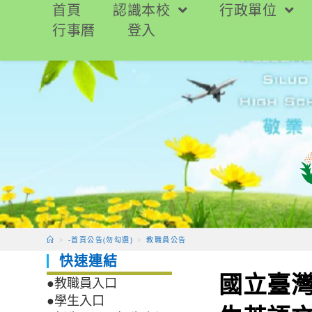
跳
首頁
認識本校
行政單位
轉
行事曆
登入
至
主
要
內
容
>
-首頁公告(勿勾選)
>
教職員公告
快速連結
國立臺
●教職員入口
●學生入口