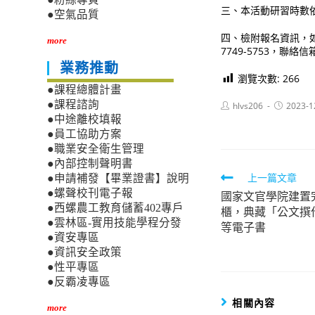
三、本活動研習時數
●空氣品質
四、檢附報名資訊，
more
7749-5753，聯絡信箱：
業務推動
瀏覽次數:
266
●課程總體計畫
●課程諮詢
Post
Post
hlvs206
2023-1
author:
published:
●中途離校填報
●員工協助方案
●職業安全衛生管理
●內部控制聲明書
Read
上一篇文章
●申請補發【畢業證書】說明
●螺聲校刊電子報
國家文官學院建置
more
●西螺農工教育儲蓄402專戶
櫃，典藏「公文撰
articles
●雲林區-實用技能學程分發
等電子書
●資安專區
●資訊安全政策
●性平專區
●反霸凌專區
相關內容
more