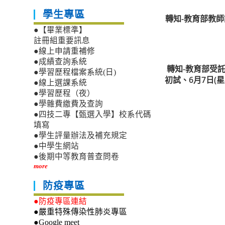
學生專區
轉知-教育部教
●【畢業標準】
註冊組重要訊息
●線上申請重補修
●成績查詢系統
轉知-教育部受託
●學習歷程檔案系統(日)
初試、6月7日(
●線上選課系統
●學習歷程（夜）
●學雜費繳費及查詢
●四技二專【甄選入學】校系代碼
填寫
●學生評量辦法及補充規定
●中學生網站
●後期中等教育普查問卷
more
防疫專區
●防疫專區連結
●嚴重特殊傳染性肺炎專區
●Google meet