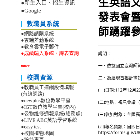
生英語文
●新生入口、招生資訊
●Google
發表會
教職員系統
師踴躍
●網路請購系統
●雲端差勤系統
●教育雲電子郵件
說明：
●成績輸入系統、課表查詢
一、依據國立臺灣師範大
more
校園資源
二、為展現旨揭計畫
●教職員工連網設備填報
(一)日期:112年12
(有線網路)
●newplus數位教學平臺
(二)地點：視訊會議（G
●IGT數位教學平臺(校內)
●公物維修通報系統(總務處)
(三)參加對象：全國
●LIVE ABC英語學習系統
(四)報名資訊：自即日
●easy test
https://forms.g
●校園植物地圖
●粉絲專頁