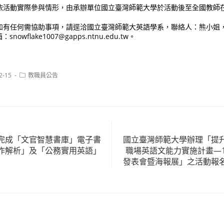
依活動實際參與情形，由承辦單位國立臺灣師範大學於活動後至全國教師
如有任何需協助事項，請逕洽國立臺灣師範大英語學系，聯絡人：熊小姐，
snowflake1007@gapps.ntnu.edu.tw。
Post
2-15
教職員公告
category:
完成「文官智慧書庫」電子書
國立臺灣師範大學辦理「提
作解析」及「公務實用英語」
職場英語文能力實施計畫—1
發表會暨海報展」之活動報