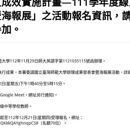
成效實施計畫—111學年度
暨海報展」之活動報名資訊，
參加。
學112年11月29日師大英語字第1121035115號函辦理。
執行成果，本署委請國立臺灣師範大學辦理成果發表會暨海報展活動，詳
月22日(星期五)下午1時40分至5時15分。
oogle Meet，網址另行通知)。
高級中等學校教師。
起至112年12月21日(星期四)受理報名，網址：
le/U8QKkkQAYghnqpC58（名額70位）。