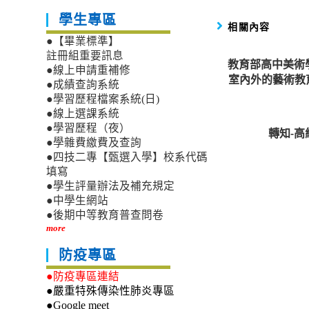
學生專區
相關內容
●【畢業標準】
註冊組重要訊息
教育部高中美術
●線上申請重補修
室內外的藝術教育
●成績查詢系統
●學習歷程檔案系統(日)
●線上選課系統
●學習歷程（夜）
轉知-
●學雜費繳費及查詢
●四技二專【甄選入學】校系代碼
填寫
●學生評量辦法及補充規定
●中學生網站
●後期中等教育普查問卷
more
防疫專區
●防疫專區連結
●嚴重特殊傳染性肺炎專區
●Google meet