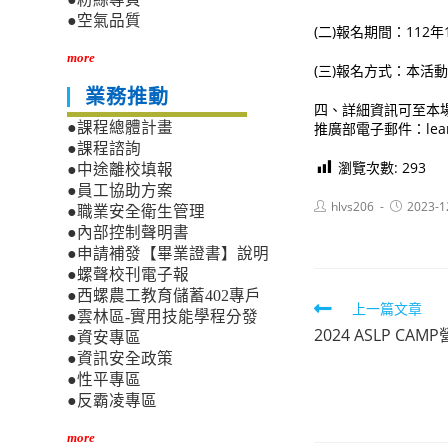
●空氣品質
(二)報名期間：112年
more
(三)報名方式：本
業務推動
四、詳細資訊可至本場館官
推廣部電子郵件：learni
●課程總體計畫
●課程諮詢
瀏覽次數:
293
●中途離校填報
●員工協助方案
Post
Post
hlvs206
2023-1
●職業安全衛生管理
author:
published:
●內部控制聲明書
●申請補發【畢業證書】說明
●螺聲校刊電子報
●西螺農工教育儲蓄402專戶
Read
上一篇文章
●雲林區-實用技能學程分發
2024 ASLP CA
more
●資安專區
●資訊安全政策
articles
●性平專區
●反霸凌專區
more