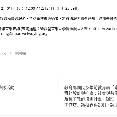
12月01日（五）12:00至12月24日（日）23:59止
活動採取兩階段報名，資格審核後通過者，將寄送報名繳費通知，逾期未繳
網查詢 (查詢途徑：衛武營官網→學習推廣→大眾，https://reurl.cc/
ng@npac-weiwuying.org
Post
2-05
研習活動
category:
MP營隊活動
教育部國民及學前教育署「
實務設計與推廣：社會與數
及種子教師培訓計畫」辦理
工作坊」議程表與說明，請