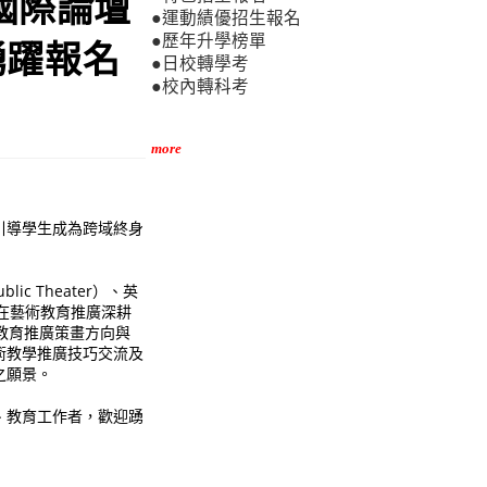
國際論壇
●運動績優招生報名
●歷年升學榜單
踴躍報名
●日校轉學考
●校內轉科考
more
引導學生成為跨域終身
 Theater）、英
內在藝術教育推廣深耕
教育推廣策畫方向與
術教學推廣技巧交流及
之願景。
、教育工作者，歡迎踴