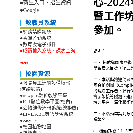
心-20
●新生入口、招生資訊
●Google
暨工作
教職員系統
參加。
●網路請購系統
●雲端差勤系統
●教育雲電子郵件
說明：​
●成績輸入系統、課表查詢
一、 衛武營國家藝
more
學習者之目標，衛武
校園資源
二、本活動將邀請國外
●教職員工連網設備填報
國合拍劇團（Comp
(有線網路)
的現場工作者，進行
●newplus數位教學平臺
資源架接等議題，進
培力平台，深化藝術
●IGT數位教學平臺(校內)
●公物維修通報系統(總務處)
三、本活動申請對象
●LIVE ABC英語學習系統
躍報名。
●easy test
●校園植物地圖
(一)活動期間：113年
●粉絲專頁