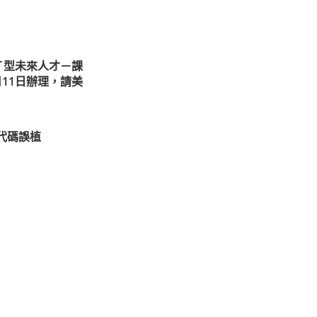
Ｔ型未來人才－課
月11日辦理，請美
代碼誤植