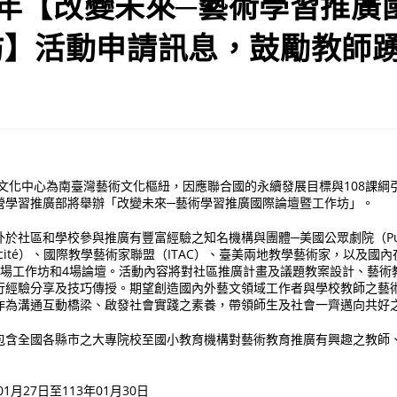
24年【改變未來─藝術學習推廣
坊】活動申請訊息，鼓勵教師
術文化中心為南臺灣藝術文化樞紐，因應聯合國的永續發展目標與108課綱
營學習推廣部將舉辦「改變未來─藝術學習推廣國際論壇暨工作坊」。
於社區和學校參與推廣有豐富經驗之知名機構與團體─美國公眾劇院（Public
licité）、國際教學藝術家聯盟（ITAC）、臺美兩地教學藝術家，以及國
3場工作坊和4場論壇。活動內容將對社區推廣計畫及議題教案設計、藝術
行經驗分享及技巧傳授。期望創造國內外藝文領域工作者與學校教師之藝
作為溝通互動橋梁、啟發社會實踐之素養，帶領師生及社會一齊邁向共好
包含全國各縣市之大專院校至國小教育機構對藝術教育推廣有興趣之教師
01月27日至113年01月30日