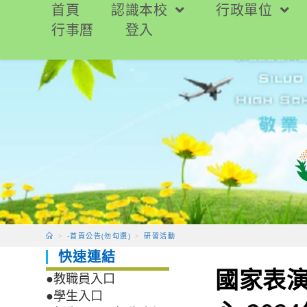
跳
首頁
認識本校
行政單位
轉
行事曆
登入
至
主
要
內
容
>
-首頁公告(勿勾選)
>
研習活動
快速連結
國家表
●教職員入口
●學生入口