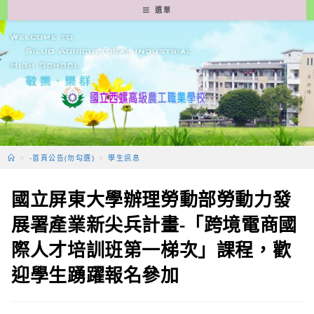
跳
選單
轉
至
主
要
內
容
>
-首頁公告(勿勾選)
>
學生訊息
國立屏東大學辦理勞動部勞動力發
展署產業新尖兵計畫-「跨境電商國
際人才培訓班第一梯次」課程，歡
迎學生踴躍報名參加