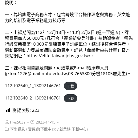
說明：
一、為培訓電子商務人才，包含跨境平台操作理念與實務，英文能
力的培訓及電子業務能力技巧等。
二、上課期間為112年12月18日～113年2月2日 (週一至週五)，課
程費用每人50,000元 (凡符合「產業新尖兵計畫」補助資格者，需先
行繳交新臺幣10,000元訓練費用予訓練單位，結訓後符合條件者，
勞動部勞動力發展署補助全額費用，詳見「產業新尖兵計畫」官方
網站網址：https://elite.taiwanjobs.gov.tw/。
三、課程相關資訊及問題，可致電或E-mail給承辦人員
(jktom1226@mail.nptu.edu.tw;08-7663800分機18105詹先生)。
112ff02640_1_13092146761
下載
112ff02640_2_13092146761
下載
瀏覽次數:
223
Post
Post
hlvs503a
2023-11-15
author:
published:
Post
學生訊息
/
實習處(下載中心)
/
就業組(下載中心)
category: