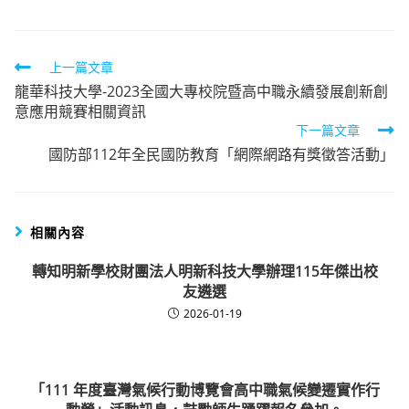
Read
上一篇文章
龍華科技大學-2023全國大專校院暨高中職永續發展創新創
more
意應用競賽相關資訊
articles
下一篇文章
國防部112年全民國防教育「網際網路有獎徵答活動」
相關內容
轉知明新學校財團法人明新科技大學辦理115年傑出校
友遴選
2026-01-19
「111 年度臺灣氣候行動博覽會高中職氣候變遷實作行