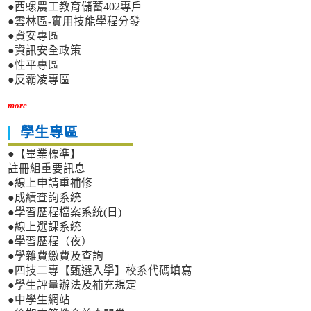
●西螺農工教育儲蓄402專戶
●雲林區-實用技能學程分發
●資安專區
●資訊安全政策
●性平專區
●反霸凌專區
more
學生專區
●【畢業標準】
註冊組重要訊息
●線上申請重補修
●成績查詢系統
●學習歷程檔案系統(日)
●線上選課系統
●學習歷程（夜）
●學雜費繳費及查詢
●四技二專【甄選入學】校系代碼填寫
●學生評量辦法及補充規定
●中學生網站