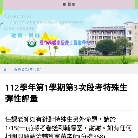
跳
選單
轉
至
主
要
內
容
>
-首頁公告(勿勾選)
112學年第1學期第3次段考特殊生
彈性評量
任課老師如有針對特殊生另外命題，請於
1/15(一)前將考卷送到輔導室，謝謝。如有任何
相關問題請洽輔導室黃老師(分機368)