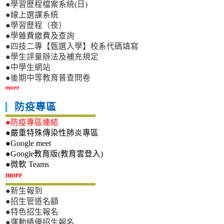
●學習歷程檔案系統(日)
●線上選課系統
●學習歷程（夜）
●學雜費繳費及查詢
●四技二專【甄選入學】校系代碼填寫
●學生評量辦法及補充規定
●中學生網站
●後期中等教育普查問卷
more
防疫專區
●防疫專區連結
●嚴重特殊傳染性肺炎專區
●Google meet
●Google教育版(教育雲登入)
●微軟 Teams
新生專區
more
●新生報到
●招生管道名額
●特色招生報名
●運動績優招生報名