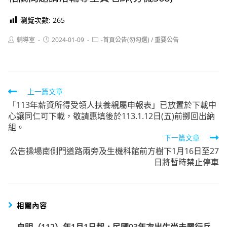
瀏覽次數:
265
Post
Post
Post
輔導室
2024-01-09
-首頁公告(勿勾選)
/
重要公告
author:
published:
category:
Read
上一篇文章
「113年薪資所得受領人扶養親屬申報表」已放置於下載中
more
心讓同仁可下載，敬請惠填後於113.1.12日(五)前擲回出納
articles
組。
下一篇文章
公告操場南側門道路兩旁及生機科館前方樹下1月16日至27
日將暫時禁止停車
相關內容