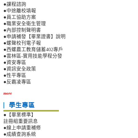
●課程諮詢
●中途離校填報
●員工協助方案
●職業安全衛生管理
●內部控制聲明書
●申請補發【畢業證書】說明
●螺聲校刊電子報
●西螺農工教育儲蓄402專戶
●雲林區-實用技能學程分發
●資安專區
●資訊安全政策
●性平專區
●反霸凌專區
more
學生專區
●【畢業標準】
註冊組重要訊息
●線上申請重補修
●成績查詢系統