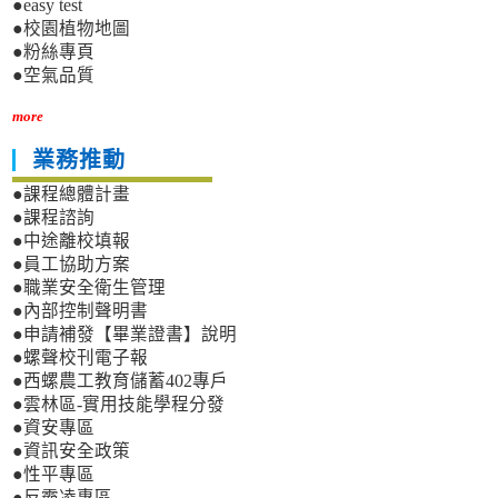
●easy test
●校園植物地圖
●粉絲專頁
●空氣品質
more
業務推動
●課程總體計畫
●課程諮詢
●中途離校填報
●員工協助方案
●職業安全衛生管理
●內部控制聲明書
●申請補發【畢業證書】說明
●螺聲校刊電子報
●西螺農工教育儲蓄402專戶
●雲林區-實用技能學程分發
●資安專區
●資訊安全政策
●性平專區
●反霸凌專區