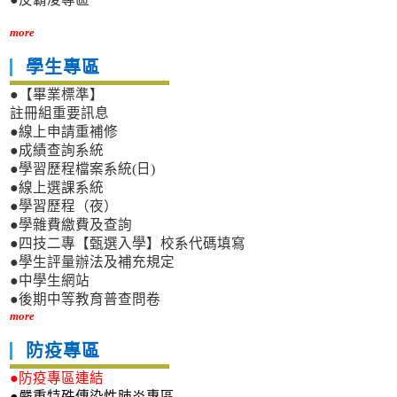
more
學生專區
●【畢業標準】
註冊組重要訊息
●線上申請重補修
●成績查詢系統
●學習歷程檔案系統(日)
●線上選課系統
●學習歷程（夜）
●學雜費繳費及查詢
●四技二專【甄選入學】校系代碼填寫
●學生評量辦法及補充規定
●中學生網站
●後期中等教育普查問卷
more
防疫專區
●防疫專區連結
●嚴重特殊傳染性肺炎專區