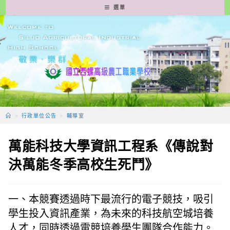
跳
選單
轉
至
主
要
內
容
>
行政單位公告
>
輔導室
萬能科技大學資訊工程系《傳說對
決萬能冬季高校生死鬥》
一、本競賽透過時下最流行的電子競技，吸引
學生投入資訊產業，為未來的科技航空城培養
人才，同時透過電競培養學生團隊合作能力。