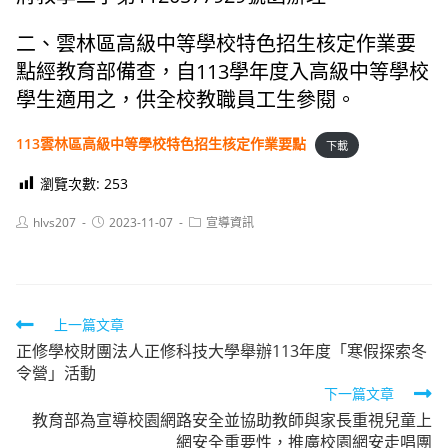
二、雲林區高級中等學校特色招生核定作業要
點經教育部備查，自113學年度入高級中等學校
學生適用之，供全校教職員工生參閱。
113雲林區高級中等學校特色招生核定作業要點
下載
瀏覽次數:
253
Post
Post
Post
hlvs207
2023-11-07
宣導資訊
author:
published:
category:
Read
上一篇文章
正修學校財團法人正修科技大學舉辦113年度「寒假探索冬
more
令營」活動
articles
下一篇文章
教育部為宣導校園網路安全並協助教師與家長重視兒童上
網安全重要性，推廣校園網安走唱團