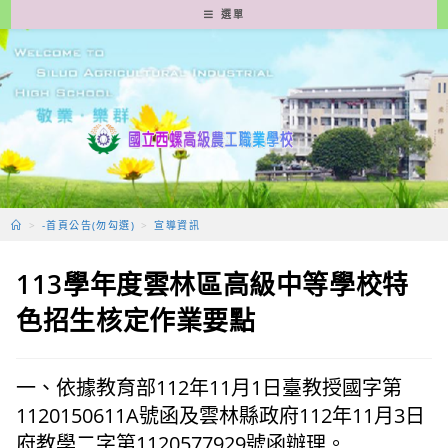
跳
選單
轉
至
主
要
內
容
>
-首頁公告(勿勾選)
>
宣導資訊
113學年度雲林區高級中等學校特
色招生核定作業要點
一、依據教育部112年11月1日臺教授國字第
1120150611A號函及雲林縣政府112年11月3日
府教學二字第1120577929號函辦理。