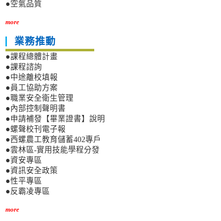
●空氣品質
more
業務推動
●課程總體計畫
●課程諮詢
●中途離校填報
●員工協助方案
●職業安全衛生管理
●內部控制聲明書
●申請補發【畢業證書】說明
●螺聲校刊電子報
●西螺農工教育儲蓄402專戶
●雲林區-實用技能學程分發
●資安專區
●資訊安全政策
●性平專區
●反霸凌專區
more