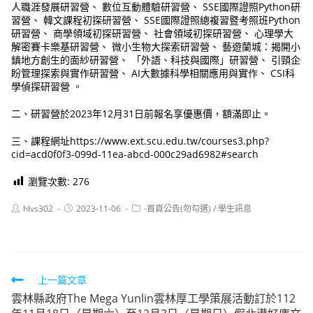
人職涯發展研習營、 數位互動體驗研習營、 SSE國際證照Python研
習營、 韓文課程初探研習營、 SSE國際證照總複習暨考照班Python
研習營、 商學領域初探研習營、 社會領域初探研習營、 心理學大
解密賽卡樂基研習營、 微小生物大探索研習營、 藝遊蘭城：揭開小
鎮地方創生的面紗研習營、 「外語、科技與國際」研習營、 引頸企
盼管理探索與實作研習營、 AI大數據科學相關應用與實作、 CSI科
學偵探研習營 。
二、研習營於2023年12月31日前報名享優惠價，額滿即止。
三、課程網址https://www.ext.scu.edu.tw/courses3.php?
cid=acd0f0f3-099d-11ea-abcd-000c29ad6982#search
瀏覽次數:
276
Post
Post
Post
hlvs302
2023-11-06
-首頁公告(勿勾選)
/
學生訊息
author:
published:
category:
Read
上一篇文章
雲林縣政府The Mega Yunlin雲林厚工學策展活動訂於112
more