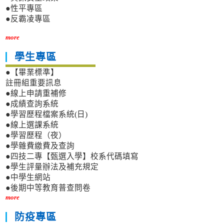
●性平專區
●反霸凌專區
more
學生專區
●【畢業標準】
註冊組重要訊息
●線上申請重補修
●成績查詢系統
●學習歷程檔案系統(日)
●線上選課系統
●學習歷程（夜）
●學雜費繳費及查詢
●四技二專【甄選入學】校系代碼填寫
●學生評量辦法及補充規定
●中學生網站
●後期中等教育普查問卷
more
防疫專區