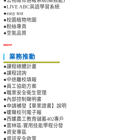
●公物維修通報系統(總務處)
●LIVE ABC英語學習系統
●easy test
●校園植物地圖
●粉絲專頁
●空氣品質
more
業務推動
●課程總體計畫
●課程諮詢
●中途離校填報
●員工協助方案
●職業安全衛生管理
●內部控制聲明書
●申請補發【畢業證書】說明
●螺聲校刊電子報
●西螺農工教育儲蓄402專戶
●雲林區-實用技能學程分發
●資安專區
●資訊安全政策