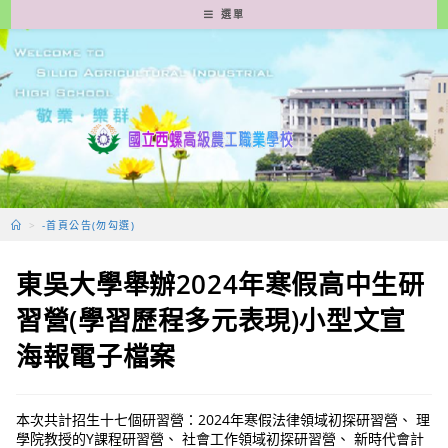
跳
選單
轉
至
主
要
內
容
>
-首頁公告(勿勾選)
東吳大學舉辦2024年寒假高中生研
習營(學習歷程多元表現)小型文宣
海報電子檔案
本次共計招生十七個研習營：2024年寒假法律領域初探研習營、 理
學院教授的Y課程研習營、 社會工作領域初探研習營、 新時代會計